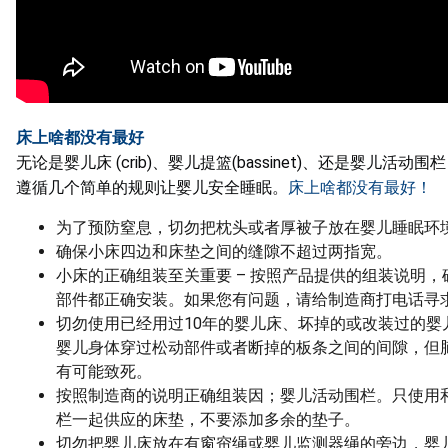
床上啥都没有最好
无论是婴儿床 (crib)、婴儿提篮(bassinet)、还是婴儿活动围栏（
遵循几个简单的规则让婴儿安全睡眠。
床上啥都没有最好！
为了预防窒息，切勿把枕头或者厚被子放在婴儿睡眠环
确保小床四边和床垫之间的缝隙不超过两指宽。
小床的正确组装至关重要 – 按照产品提供的组装说明，
部件都正确安装。如果您有问题，请给制造商打电话寻
切勿使用已经用过10年的婴儿床、坏掉的或改装过的婴
婴儿身体穿过松动部件或者断掉的板条之间的间隙，但
有可能致死。
按照制造商的说明正确组装因；婴儿活动围栏。只使用
栏一起供应的床垫，不要添加多余的垫子。
切勿把婴儿床放在有窗帘绳或婴儿监测器绳的旁边，婴