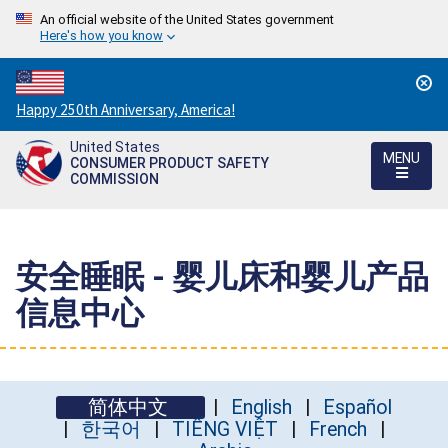
An official website of the United States government
Here's how you know
Countdown
Happy 250th Anniversary, America!
to
United States
America's
MENU
CONSUMER PRODUCT SAFETY
250th
COMMISSION
Anniversary:
/
安全睡眠 - 婴儿床和婴儿产品
信息中心
简体中文
English
Español
한국어
TIẾNG VIỆT
French