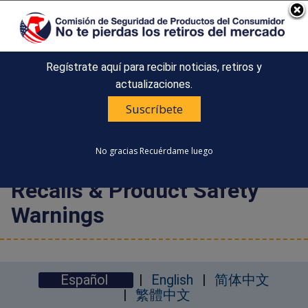
Un sitio oficial del Gobierno de Estados Unidos
Así es como usted puede verificarlo
Regístrate aquí para recibir noticias, retiros y
Countdown
Happy 250th Anniversary, America!
actualizaciones.
to
COMISIÓN DE SEGURIDAD DE
America's
Suscríbete
MENU
PRODUCTOS DEL CONSUMIDOR
250th
DE ESTADOS UNIDOS
Anniversary:
No gracias
Recuérdame luego
/
Recalls & Product Safety
Warnings
Español
English
简体中文
繁體中文