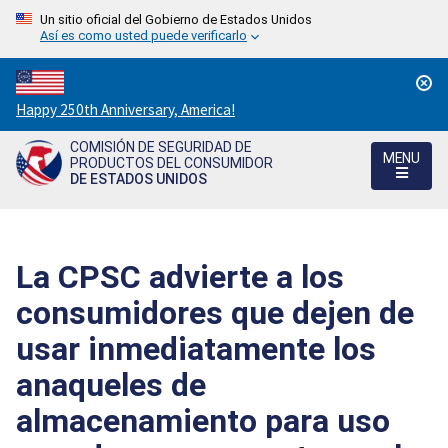
Un sitio oficial del Gobierno de Estados Unidos
Así es como usted puede verificarlo
Countdown
Happy 250th Anniversary, America!
to
COMISIÓN DE SEGURIDAD DE
America's
MENU
PRODUCTOS DEL CONSUMIDOR
250th
DE ESTADOS UNIDOS
Anniversary:
/
La CPSC advierte a los
consumidores que dejen de
usar inmediatamente los
anaqueles de
almacenamiento para uso