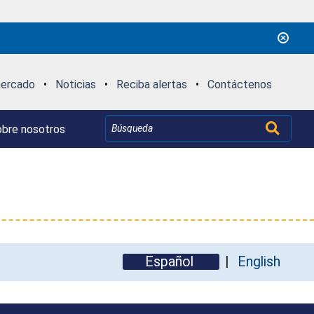
mercado
•
Noticias
•
Reciba alertas
•
Contáctenos
bre nosotros
Español
English