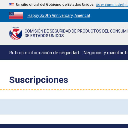
Un sitio oficial del Gobierno de Estados Unidos
Así es como usted pu
Countdown
Happy 250th Anniversary, America!
to
America's
COMISIÓN DE SEGURIDAD DE PRODUCTOS DEL CONSUM
250th
DE ESTADOS UNIDOS
Anniversary:
/
Retiros e información de seguridad
Negocios y manufact
Suscripciones