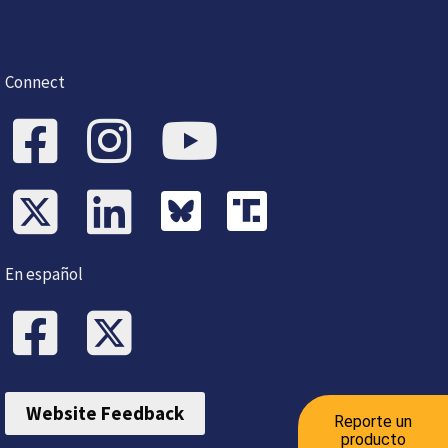
Connect
En español
Website Feedback
Reporte un
producto