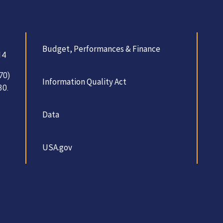
Budget, Performances & Finance
14
70)
Information Quality Act
30.
Data
USA.gov