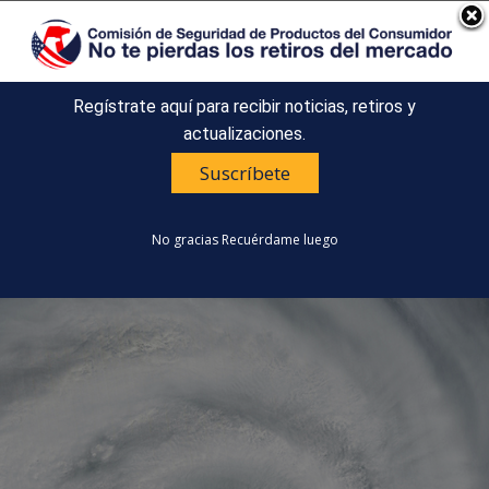
Un sitio oficial del Gobierno de Estados Unidos
Así es como usted puede verificarlo
Regístrate aquí para recibir noticias, retiros y
Countdown
Happy 250th Anniversary, America!
actualizaciones.
to
COMISIÓN DE SEGURIDAD DE
America's
Suscríbete
MENU
PRODUCTOS DEL CONSUMIDOR
250th
DE ESTADOS UNIDOS
Anniversary:
English
No gracias
Recuérdame luego
/