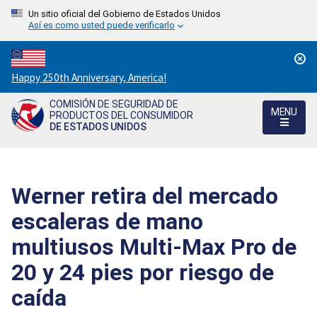
Un sitio oficial del Gobierno de Estados Unidos
Así es como usted puede verificarlo
Countdown
Happy 250th Anniversary, America!
to
COMISIÓN DE SEGURIDAD DE
America's
MENU
PRODUCTOS DEL CONSUMIDOR
250th
DE ESTADOS UNIDOS
Anniversary:
/
Werner retira del mercado
escaleras de mano
multiusos Multi-Max Pro de
20 y 24 pies por riesgo de
caída