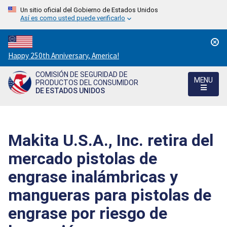
Un sitio oficial del Gobierno de Estados Unidos
Así es como usted puede verificarlo
Countdown
Happy 250th Anniversary, America!
to
COMISIÓN DE SEGURIDAD DE
America's
MENU
PRODUCTOS DEL CONSUMIDOR
250th
DE ESTADOS UNIDOS
Anniversary:
/
Makita U.S.A., Inc. retira del
mercado pistolas de
engrase inalámbricas y
mangueras para pistolas de
engrase por riesgo de