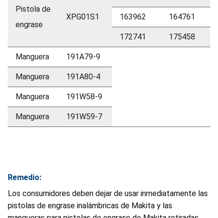
Pistola de
XPG01S1
163962
164761
engrase
172741
175458
Manguera
191A79-9
Manguera
191A80-4
Manguera
191W58-9
Manguera
191W59-7
Remedio:
Los consumidores deben dejar de usar inmediatamente las
pistolas de engrase inalámbricas de Makita y las
mangueras para pistolas de engrase de Makita retiradas