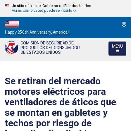
Un sitio oficial del Gobierno de Estados Unidos
Así es como usted puede verificarlo
Countdown
Happy 250th Anniversary, America!
to
COMISIÓN DE SEGURIDAD DE
America's
MENU
PRODUCTOS DEL CONSUMIDOR
250th
DE ESTADOS UNIDOS
Anniversary:
/
Se retiran del mercado
motores eléctricos para
ventiladores de áticos que
se montan en gabletes y
techos por riesgo de