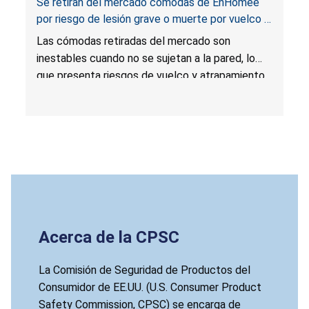
Se retiran del mercado cómodas de EnHomee
por riesgo de lesión grave o muerte por vuelco y
atrapamiento; infringen la norma obligatoria para
Las cómodas retiradas del mercado son
muebles para guardar ropa; vendidas por
inestables cuando no se sujetan a la pared, lo
EnHomee Direct
que presenta riesgos de vuelco y atrapamiento
que pueden causarles lesiones graves o la
muerte a los niños. Las cómodas no cumplen la
norma obligatoria según la Ley STURDY (en
inglés:
STURDY Act
).
Acerca de la CPSC
La Comisión de Seguridad de Productos del
Consumidor de EE.UU. (U.S. Consumer Product
Safety Commission, CPSC) se encarga de