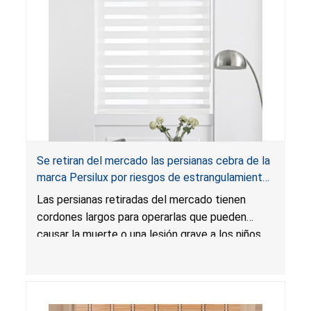
Se retiran del mercado las persianas cebra de la
marca Persilux por riesgos de estrangulamiento
y enredo, y riesgo de lesión grave o muerte;
Las persianas retiradas del mercado tienen
infringen la regla federal para cortinas; vendidas
cordones largos para operarlas que pueden
en Amazon
causar la muerte o una lesión grave a los niños
por estrangulamiento y enredo. Las persianas
infringen la regla federal para cortinas y el
producto presenta un riesgo sustancial. Además,
las persianas también infringen los requisitos de