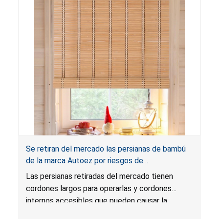
etiquetado para cortinas.
Se retiran del mercado las persianas de bambú
de la marca Autoez por riesgos de
estrangulamiento y enredo, y riesgo de lesión
Las persianas retiradas del mercado tienen
grave o muerte; infringen la regla federal para
cordones largos para operarlas y cordones
cortinas; vendidas en Walmart.com
internos accesibles que pueden causar la
muerte o una lesión grave a los niños por