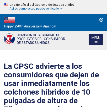
Un sitio oficial del Gobierno de Estados Unidos
Así es como usted puede verificarlo
Countdown
Happy 250th Anniversary, America!
to
COMISIÓN DE SEGURIDAD DE
America's
MENU
PRODUCTOS DEL CONSUMIDOR
250th
DE ESTADOS UNIDOS
Anniversary:
/
La CPSC advierte a los
consumidores que dejen de
usar inmediatamente los
colchones híbridos de 10
pulgadas de altura de