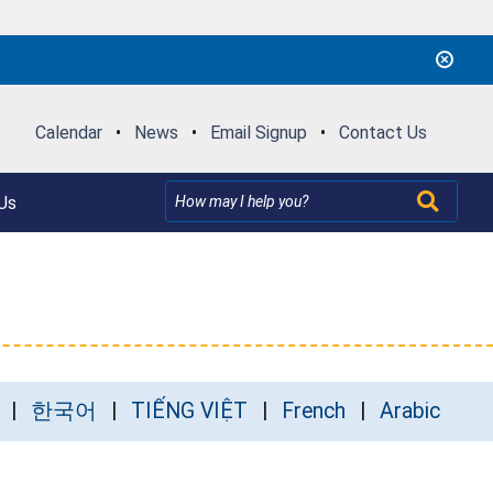
Calendar
•
News
•
Email Signup
•
Contact Us
Us
한국어
TIẾNG VIỆT
French
Arabic