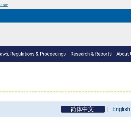
 know
aws, Regulations & Proceedings
Research & Reports
About 
简体中文
English