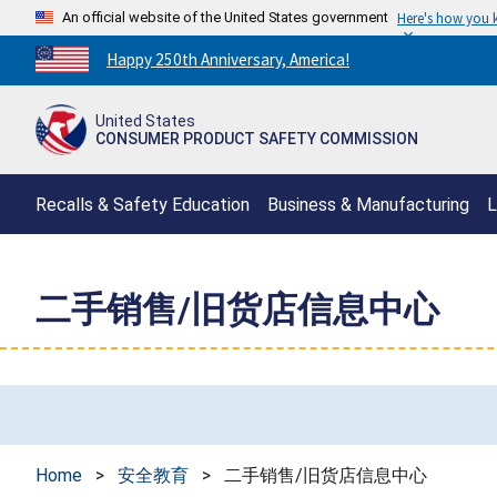
An official website of the United States government
Here's how you
Countdown
Happy 250th Anniversary, America!
to
America's
United States
250th
CONSUMER PRODUCT SAFETY COMMISSION
Anniversary:
/
Recalls & Safety Education
Business & Manufacturing
L
二手销售/旧货店信息中心
Home
>
安全教育
>
二手销售/旧货店信息中心