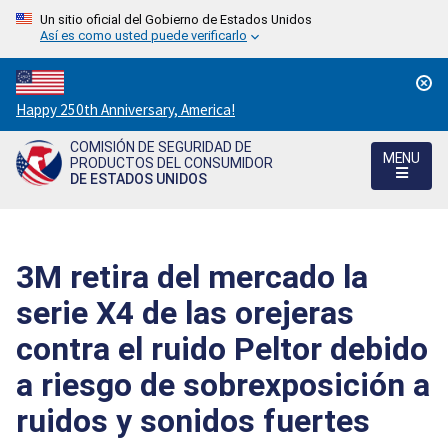
Un sitio oficial del Gobierno de Estados Unidos
Así es como usted puede verificarlo
Countdown
Happy 250th Anniversary, America!
to
COMISIÓN DE SEGURIDAD DE
America's
MENU
PRODUCTOS DEL CONSUMIDOR
250th
DE ESTADOS UNIDOS
Anniversary:
/
3M retira del mercado la
serie X4 de las orejeras
contra el ruido Peltor debido
a riesgo de sobrexposición a
ruidos y sonidos fuertes