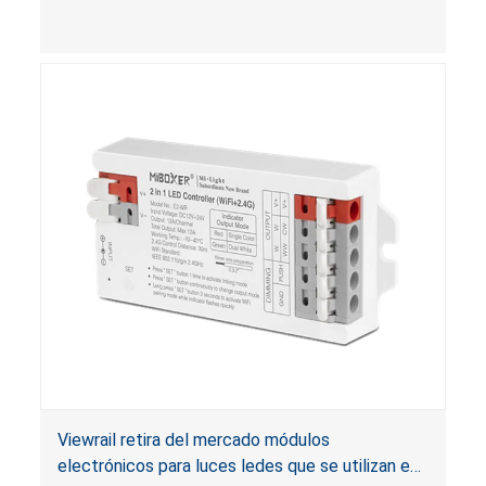
baterías
de disco porque el cargador tiene baterías de
litio de disco a las que los niños pueden acceder
fácilmente. Además, las baterías de disco que
se suministran con el cargador de baterías no
están en un empaque a prueba de niños, y el
empaque no tiene las advertencias requeridas
según la Ley de Reese. Si se ingieren, las
baterías de botón o de disco pueden causar
lesiones graves, quemaduras químicas internas y
la muerte.
Viewrail retira del mercado módulos
electrónicos para luces ledes que se utilizan en