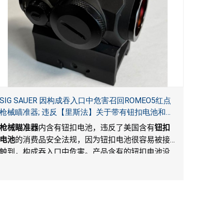
SIG SAUER 因构成吞入口中危害召回ROMEO5红点
枪械瞄准器; 违反【里斯法】关于带有钮扣电池和防
止儿童开启带有钮扣电池包装的消费品联邦安全法
枪械瞄准器
内含有钮扣电池，违反了美国含有
钮扣
规
电池
的消费品安全法规，因为钮扣电池很容易被接
触到，构成吞入口中危害。产品含有的钮扣电池没
有按照【里斯法】规定带有防止儿童开启装置。另
外，产品不带有规定的警示。当钮扣电池被吞入口
中，被吞入的电池会引起严重受伤，体内化学灼伤
和死亡，对儿童构成吞入危害。