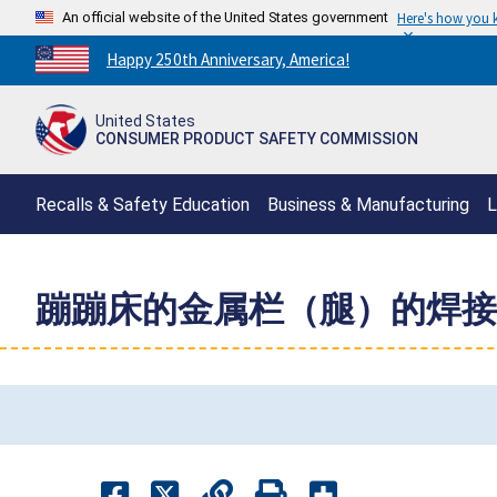
An official website of the United States government
Here's how you
Countdown
Happy 250th Anniversary, America!
to
America's
United States
250th
CONSUMER PRODUCT SAFETY COMMISSION
Anniversary:
/
Recalls & Safety Education
Business & Manufacturing
L
蹦蹦床的金属栏（腿）的焊接