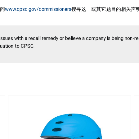
问
www.cpsc.gov/commissioners
搜寻这一或其它题目的相关声
 issues with a recall remedy or believe a company is being non-r
tuation to CPSC.