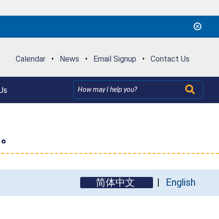
Calendar
•
News
•
Email Signup
•
Contact Us
Us
。
简体中文
English