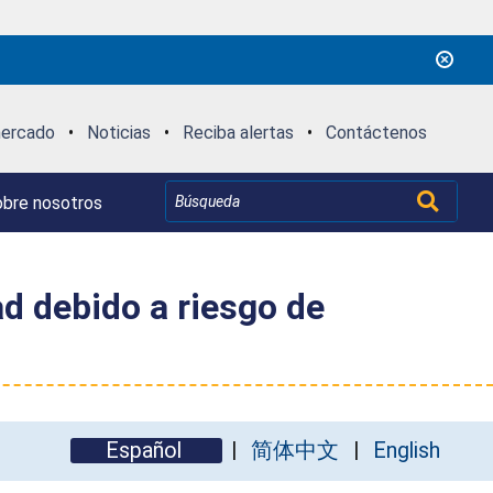
mercado
•
Noticias
•
Reciba alertas
•
Contáctenos
bre nosotros
ad debido a riesgo de
Español
简体中文
English