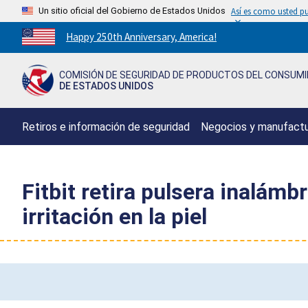
Un sitio oficial del Gobierno de Estados Unidos
Así es como usted pu
Countdown
Happy 250th Anniversary, America!
to
America's
COMISIÓN DE SEGURIDAD DE PRODUCTOS DEL CONSUM
250th
DE ESTADOS UNIDOS
Anniversary:
/
Retiros e información de seguridad
Negocios y manufact
Fitbit retira pulsera inalámb
irritación en la piel