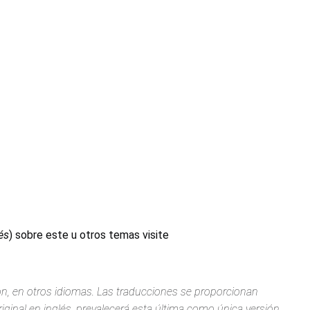
és
) sobre este u otros temas visite
ión, en otros idiomas. Las traducciones se proporcionan
iginal en inglés, prevalecerá esta última como única versión