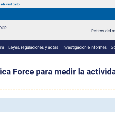
ede verificarlo
IDOR
Retiros del 
ura
Leyes, regulaciones y actas
Investigación e informes
So
rica Force para medir la activid