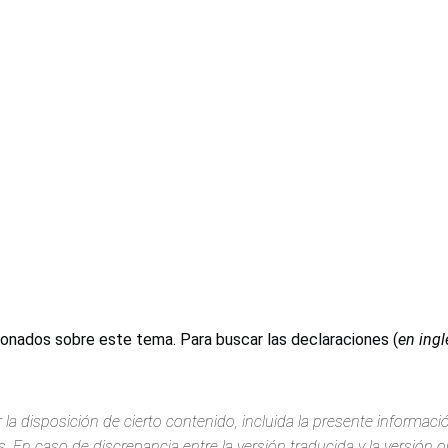
ionados sobre este tema. Para buscar las declaraciones (
en ingl
 la disposición de cierto contenido, incluida la presente informac
 En caso de discrepancia entre la versión traducida y la versión or