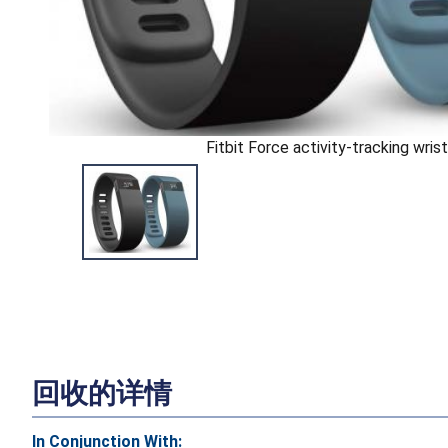
Fitbit Force activity-tracking wris
回收的详情
In Conjunction With: