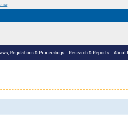
 know
aws, Regulations & Proceedings
Research & Reports
About 