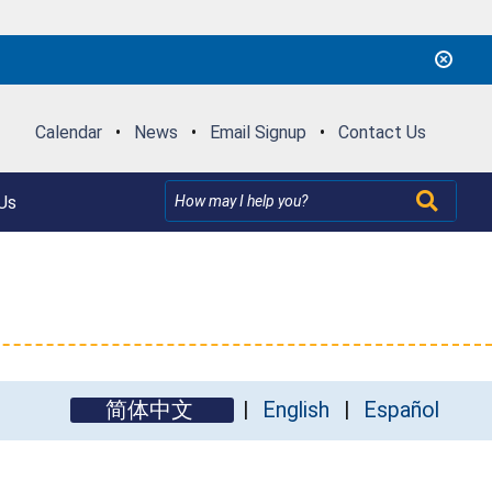
Calendar
•
News
•
Email Signup
•
Contact Us
Us
简体中文
English
Español