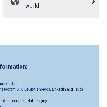
world
nformation:
ail alerts
.
Instagram
,
X
,
BlueSky
,
Threads
,
LinkedIn
and
Truth
ct or product-related injury
gov
.