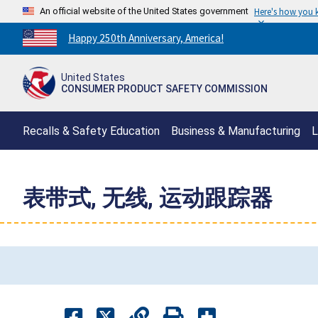
An official website of the United States government
Here's how you
Countdown
Happy 250th Anniversary, America!
to
America's
United States
250th
CONSUMER PRODUCT SAFETY COMMISSION
Anniversary:
/
Recalls & Safety Education
Business & Manufacturing
L
表带式, 无线, 运动跟踪器