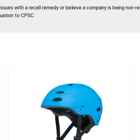
 issues with a recall remedy or believe a company is being non-r
tuation to CPSC.