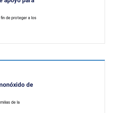
e apoyo para
fin de proteger a los
r monóxido de
ilias de la