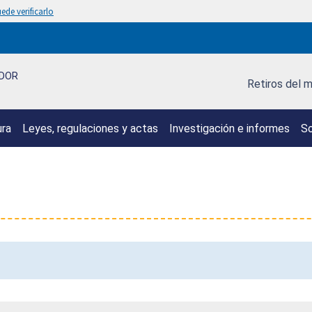
ede verificarlo
IDOR
Retiros del 
ura
Leyes, regulaciones y actas
Investigación e informes
So