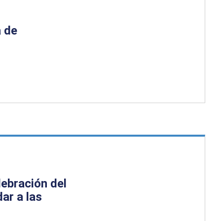
a de
lebración del
ar a las
s