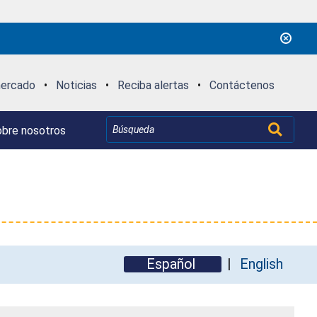
mercado
•
Noticias
•
Reciba alertas
•
Contáctenos
bre nosotros
Español
English