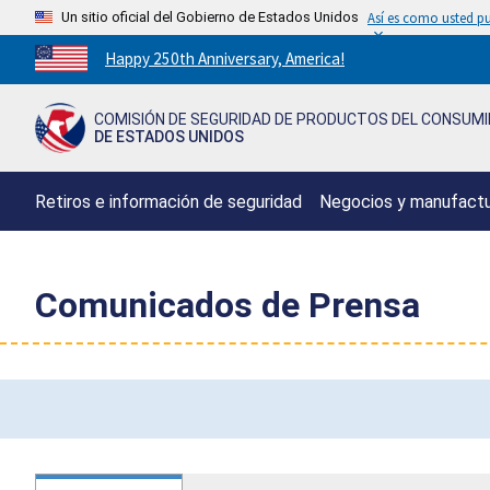
Un sitio oficial del Gobierno de Estados Unidos
Así es como usted pu
Countdown
Happy 250th Anniversary, America!
to
America's
COMISIÓN DE SEGURIDAD DE PRODUCTOS DEL CONSUM
250th
DE ESTADOS UNIDOS
Anniversary:
/
Retiros e información de seguridad
Negocios y manufact
Comunicados de Prensa