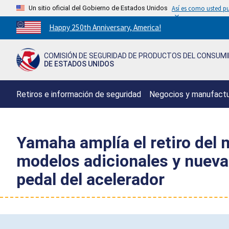
Un sitio oficial del Gobierno de Estados Unidos
Así es como usted pu
Countdown
Happy 250th Anniversary, America!
to
America's
COMISIÓN DE SEGURIDAD DE PRODUCTOS DEL CONSUM
250th
DE ESTADOS UNIDOS
Anniversary:
/
Retiros e información de seguridad
Negocios y manufact
Yamaha amplía el retiro del 
modelos adicionales y nuevas
pedal del acelerador