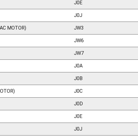
J0E
J0J
 AC MOTOR)
JW3
JW6
JW7
J0A
J0B
MOTOR)
J0C
J0D
J0E
J0J