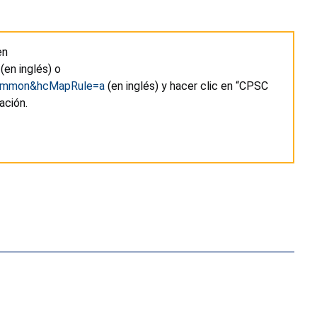
en
(en inglés) o
_common&hcMapRule=a
(en inglés) y hacer clic en “CPSC
mación.