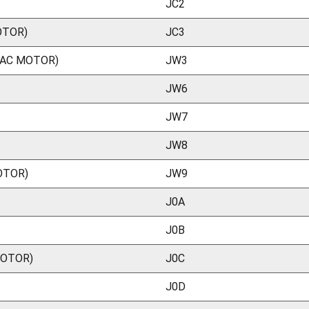
JC2
OTOR)
JC3
 AC MOTOR)
JW3
JW6
JW7
JW8
OTOR)
JW9
J0A
J0B
MOTOR)
J0C
J0D