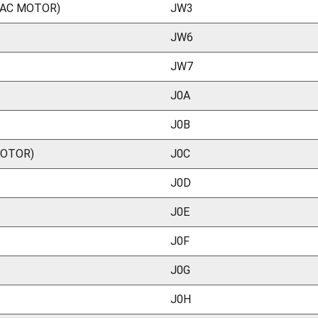
 AC MOTOR)
JW3
JW6
JW7
J0A
J0B
MOTOR)
J0C
J0D
J0E
J0F
J0G
J0H