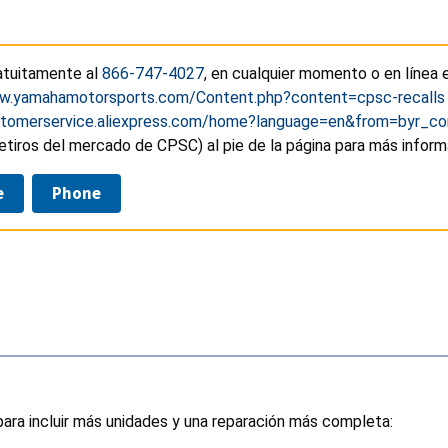
atuitamente al
866-747-4027
, en cualquier momento o en línea 
ww.yamahamotorsports.com/Content.php?content=cpsc-recalls
ustomerservice.aliexpress.com/home?language=en&from=byr
etiros del mercado de CPSC) al pie de la página para más infor
e
Phone
ara incluir más unidades y una reparación más completa: