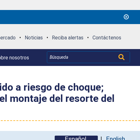
mercado
•
Noticias
•
Reciba alertas
•
Contáctenos
bre nosotros
ido a riesgo de choque;
l montaje del resorte del
Español
English