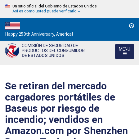
Un sitio oficial del Gobierno de Estados Unidos
Así es como usted puede verificarlo
Countdown
Happy 250th Anniversary, America!
to
COMISIÓN DE SEGURIDAD DE
America's
MENU
PRODUCTOS DEL CONSUMIDOR
250th
DE ESTADOS UNIDOS
Anniversary:
/
Se retiran del mercado
cargadores portátiles de
Baseus por riesgo de
incendio; vendidos en
Amazon.com por Shenzhen