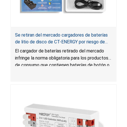
Se retiran del mercado cargadores de baterías
de litio de disco de CT-ENERGY por riesgo de
lesión grave o muerte por ingestión de baterías;
El cargador de baterías retirado del mercado
infringen la norma para productos con baterías
infringe la norma obligatoria para los productos
de botón y el estatuto sobre empaques de
de consumo que contienen baterías de botón o
baterías
de disco porque el cargador tiene baterías de
litio de disco a las que los niños pueden acceder
fácilmente. Además, las baterías de disco que
se suministran con el cargador de baterías no
están en un empaque a prueba de niños, y el
empaque no tiene las advertencias requeridas
según la Ley de Reese. Si se ingieren, las
baterías de botón o de disco pueden causar