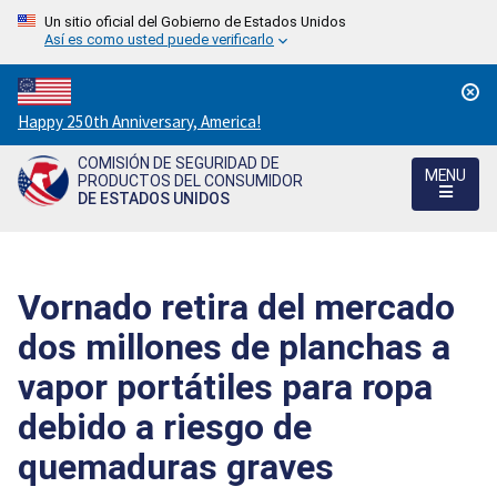
Un sitio oficial del Gobierno de Estados Unidos
Así es como usted puede verificarlo
Countdown
Happy 250th Anniversary, America!
to
COMISIÓN DE SEGURIDAD DE
America's
MENU
PRODUCTOS DEL CONSUMIDOR
250th
DE ESTADOS UNIDOS
Anniversary:
/
Vornado retira del mercado
dos millones de planchas a
vapor portátiles para ropa
debido a riesgo de
quemaduras graves