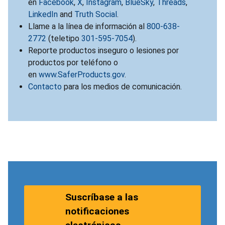
en
Facebook
,
X
,
Instagram
,
BlueSky
,
Threads
,
LinkedIn
and
Truth Social
.
Llame a la línea de información al
800-638-
2772
(teletipo
301-595-7054
).
Reporte productos inseguro o lesiones por
productos por teléfono o
en
www.SaferProducts.gov
.
Contacto
para los medios de comunicación.
Suscríbase a las
notificaciones