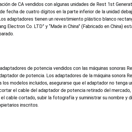
tación de CA vendidos con algunas unidades de Rest 1st Genera
echa de cuatro dígitos en la parte inferior de la unidad debajo
 Los adaptadores tienen un revestimiento plástico blanco recta
ang Electron Co. LTD” y “Made in China” (Fabricado en China) es
parado.
adaptadores de potencia vendidos con las máquinas sonoras Res
aptador de potencia. Los adaptadores de la máquina sonora Rest
a los modelos incluidos, asegurarse que el adaptador no tenga u
, cortar el cable del adaptador de potencia retirado del mercad
el cable cortado, subir la fotografía y suministrar su nombre y 
ietarios inscritos.