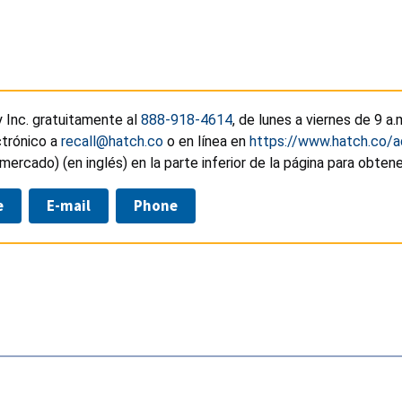
 Inc. gratuitamente al
888-918-4614
, de lunes a viernes de 9 a.
ctrónico a
recall@hatch.co
o en línea en
https://www.hatch.co/a
 mercado) (en inglés) en la parte inferior de la página para obten
e
E-mail
Phone