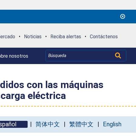
mercado
•
Noticias
•
Reciba alertas
•
Contáctenos
bre nosotros
ndidos con las máquinas
carga eléctrica
spañol
简体中文
繁體中文
English