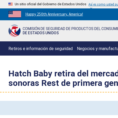
Un sitio oficial del Gobierno de Estados Unidos
Así es como usted pu
Countdown
Happy 250th Anniversary, America!
to
America's
COMISIÓN DE SEGURIDAD DE PRODUCTOS DEL CONSUM
250th
DE ESTADOS UNIDOS
Anniversary:
/
Retiros e información de seguridad
Negocios y manufact
Hatch Baby retira del merca
sonoras Rest de primera gene