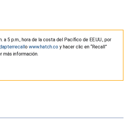
m. a 5 p.m., hora de la costa del Pacífico de EE.UU., por
dapterrecall
o
www.hatch.co
y hacer clic en “Recall”
er más información.