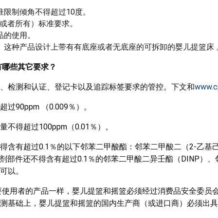
限制倾角不得超过10度。
（或者所有）标准要求。
品的使用。
。这种产品设计上带有有底座或者无底座的可拆卸的婴儿提篮床 
有哪些其它要求？
、检测和认证、登记卡以及追踪标签要求的管控。下文和
www.c
0ppm （0.009％）。
得超过100ppm（0.01％）。
含有超过0.1％的以下邻苯二甲酸酯：邻苯二甲酸二（2-乙基己
剂部件还不得含有超过0.1％的邻苯二甲酸二异壬酯（DINP）、
可以。
主要使用者的产品一样，婴儿提篮和摇篮必须经过消费品安全委员
测基础上，婴儿提篮和摇篮的国内生产商（或进口商）必须出具