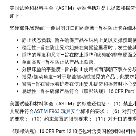
美国试验和材料学会（ASTM）标准包括对婴儿提篮和摇
如下：
坚硬部件/织物面一侧封闭开口间的距离—旨在防止卡在细
静止状态负载—旨在确保产品在结构上足以支撑预期
稳定性—旨在防止兄弟姐妹在向摇篮里看时，发生使
睡垫的厚度和尺寸—旨在防止睡垫和织物的非坚硬面
单面高度—旨在防止从产品上跌落。
分段床垫的平整度—旨在防止使用者面部朝下趴在分
摇晃/摆动角度—对于那些摆动或摇晃的产品，此要
警告—旨在警示看护者在使用婴儿提篮和摇篮时小心
易燃性—旨在确保产品符合《联邦法规》16 CFR Part
美国试验和材料学会（ASTM）的标准还包括：（1）禁止
具配件符合
ASTM F963 玩具安全
标准的要求；（6）对剪
的要求；（10）约束装置的限制要求；（11）对开口的要
《联邦法规》16 CFR Part 1218还包对含美国检测和