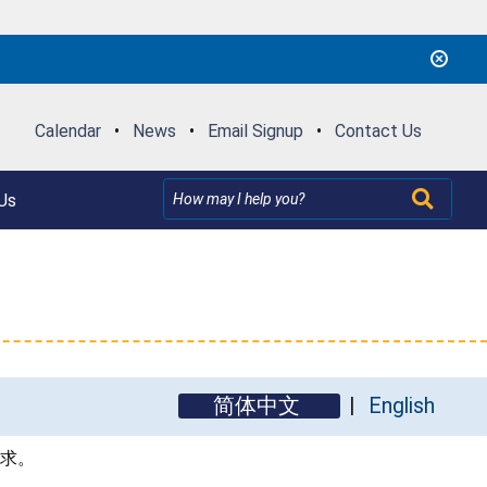
Calendar
•
News
•
Email Signup
•
Contact Us
Us
简体中文
English
要求。