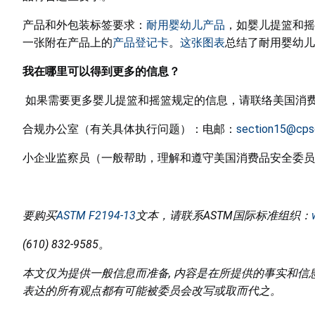
产品和外包装标签要求：
耐用婴幼儿产品
，如婴儿提篮和摇
一张附在产品上的
产品登记卡
。
这张图表
总结了耐用婴幼儿
我在哪里可以得到更多的信息？
如果需要更多婴儿提篮和摇篮规定的信息，请联络美国消
合规办公室（有关具体执行问题）：电邮：
section15@cps
小企业监察员（一般帮助，理解和遵守美国消费品安全委员
要购买
ASTM F2194-13
文本，请联系
ASTM
国际标准组织：
(610) 832-9585
。
本文仅为提供一般信息而准备
, 内容是在所提供的事实和
表达的所有观点都有可能被委员会改写或取而代之。