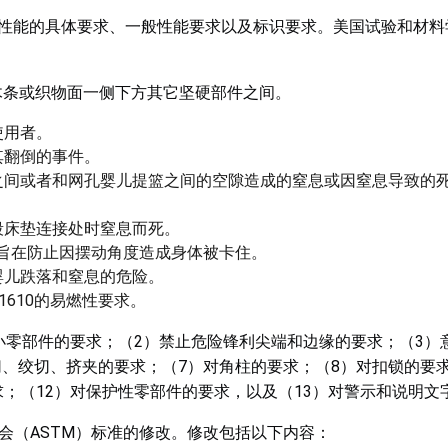
篮性能的具体要求、一般性能要求以及标识要求。美国试验和材料
木条或织物面一侧下方其它坚硬部件之间。
使用者。
其翻倒的事件。
之间或者和网孔婴儿提篮之间的空隙造成的窒息或因窒息导致的
段床垫连接处时窒息而死。
求旨在防止因摆动角度造成身体被卡住。
婴儿跌落和窒息的危险。
 1610的易燃性要求。
小零部件的要求；（2）禁止危险锋利尖端和边缘的要求；（3）
切、绞切、挤夹的要求；（7）对角柱的要求；（8）对扣锁的要
求；（12）对保护性零部件的要求，以及（13）对警示和说明文
材料协会（ASTM）标准的修改。修改包括以下内容：