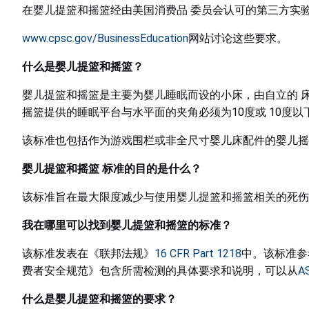
在婴儿提篮和摇篮经由美国消费品 委员会认可的第三方实验
www.cpsc.gov/BusinessEducation
网站讨论这些要求。
什么是婴儿提篮和摇篮？
婴儿提篮和摇篮是主要为婴儿睡眠而设的小床，由自立的 床
摇篮提供的睡眠平台与水平面的夹角必须为10度或 10度以下
该标准也包括作为游戏围栏或非全尺寸婴儿床配件的婴儿摇
婴儿提篮和摇篮
标准的目的是什么？
该标准旨在最大限度减少与使用婴儿提篮和摇篮相关的死伤
我在哪里可以找到婴儿提篮和摇篮的标准？
该标准发表在《联邦法规》
16 CFR Part 1218
中。该标准参
费者安全规范》包含所需检测的具体要求和说明，可以从
A
什么是婴儿提篮和摇篮的要求？