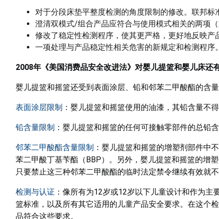
对于分段床垫平整度检测的角度限制的修改。联邦标准
澄清双模式/组合产品应符合与使用模式相关的两项
修改了稳定性检测程序，使其更严格，更好地反映产
一项处理与产品稳定性相关危害的新规定和检测程序
2008
年《美国消费品安全改进法》对婴儿提篮和婴儿床还
婴儿提篮和摇篮还受到表面涂层、铅和邻苯二甲酸酯的含量
表面涂层限制
：婴儿提篮和摇篮使用的油漆，其铅含量不得超过9
铅含量限制
：婴儿提篮和摇篮的任何可接触零部件的总铅含量不
邻苯二甲酸酯含量限制
：婴儿提篮和摇篮的增塑剂部件中不得
苯二甲酸丁基苄酯（BBP）。另外，婴儿提篮和摇篮的增塑
只要禁止这三种邻苯二甲酸酯的临时法定禁令继续有效就不
检测与认证
：像所有为12岁或12岁以下儿童设计和作为
篮标准，以及所有其它适用的儿童产品安全要求。在这个检
品符合这些要求。