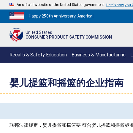
An official website of the United States government
Here's how you
Countdown
Happy 250th Anniversary, America!
to
America's
United States
250th
CONSUMER PRODUCT SAFETY COMMISSION
Anniversary:
/
Recalls & Safety Education
Business & Manufacturing
L
婴儿提篮和摇篮的企业指南
联邦法律规定，婴儿提篮和摇篮要 符合婴儿摇篮和摇篮标准