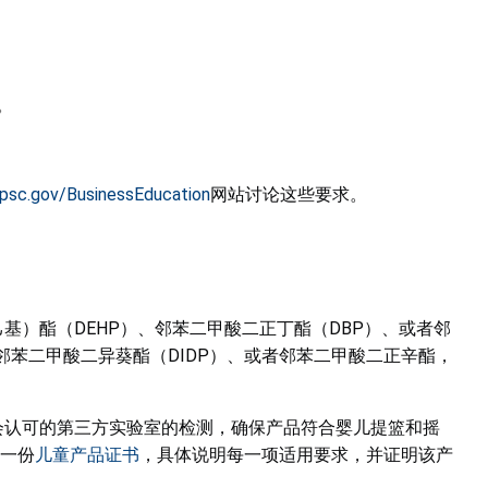
。
psc.gov/BusinessEducation
网站讨论这些要求。
基）酯（DEHP）、邻苯二甲酸二正丁酯（DBP）、或者邻
邻苯二甲酸二异葵酯（DIDP）、或者邻苯二甲酸二正辛酯，
会认可的第三方实验室的检测，确保产品符合婴儿提篮和摇
一份
儿童产品证书
，具体说明每一项适用要求，并证明该产