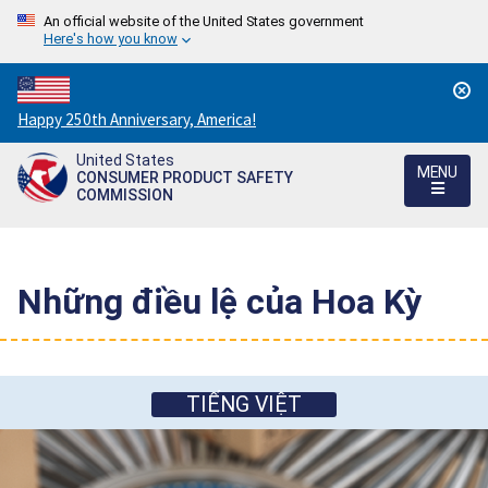
An official website of the United States government
Here's how you know
Countdown
Happy 250th Anniversary, America!
to
United States
America's
MENU
CONSUMER PRODUCT SAFETY
250th
COMMISSION
Anniversary:
/
Những điều lệ của Hoa Kỳ
TIẾNG VIỆT