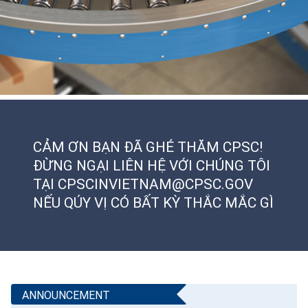
CẢM ƠN BẠN ĐÃ GHÉ THĂM CPSC!
ĐỪNG NGẠI LIÊN HỆ VỚI CHÚNG TÔI
TẠI CPSCINVIETNAM@CPSC.GOV
NẾU QÚY VỊ CÓ BẤT KỲ THẮC MẮC GÌ