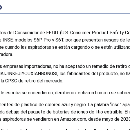
o
s del Consumidor de EE.UU. (U.S. Consumer Product Safety Co
e INSE, modelos S6P Pro y S6T, por que presentan riesgos de le
se cuando las aspiradoras se están cargando o se están utilizan
iradora.
las empresas importadoras, no ha aceptado un remedio de retiro
JINKEJIYOUXIANGONGSI, los fabricantes del producto, no han re
 la CPSC de retiro del mercado.
de escoba se encendieron, derritieron, echaron humo o se sobrec
tes de plástico de colores azul y negro. La palabra “insé” apar
a debajo del paquete de baterías de iones de litio extraíble. 
 Las aspiradoras se vendieron en Amazon.com, desde mayo de 2020