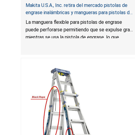
Makita U.S.A., Inc. retira del mercado pistolas de
engrase inalámbricas y mangueras para pistolas de
engrase por riesgo de laceración
La manguera flexible para pistolas de engrase
puede perforarse permitiendo que se expulse grasa
mientras se usa la pistola de engrase, lo que
presenta un riesgo de laceración.