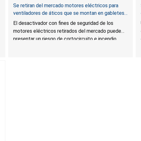
Se retiran del mercado motores eléctricos para
ventiladores de áticos que se montan en gabletes
y techos por riesgo de incendio; distribuidos por Air
El desactivador con fines de seguridad de los
Vent
motores eléctricos retirados del mercado puede
presentar un riesgo de cortocircuito e incendio
durante su uso.