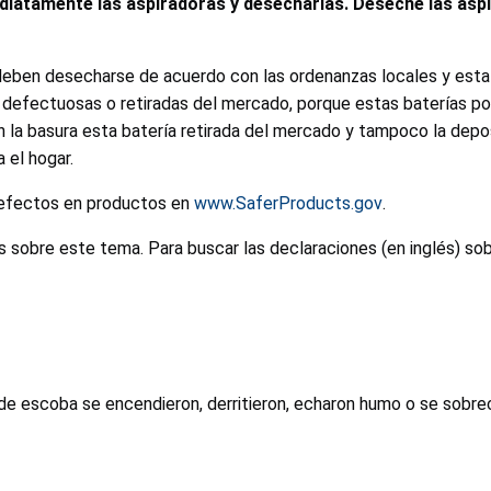
diatamente las aspiradoras y desecharlas. Deseche las asp
 deben desecharse de acuerdo con las ordenanzas locales y esta
as, defectuosas o retiradas del mercado, porque estas baterías
 la basura esta batería retirada del mercado y tampoco la deposi
 el hogar.
 defectos en productos en
www.SaferProducts.gov
.
 sobre este tema. Para buscar las declaraciones (en inglés) so
e escoba se encendieron, derritieron, echaron humo o se sobrec