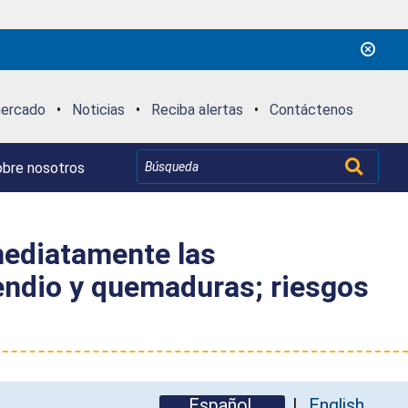
mercado
•
Noticias
•
Reciba alertas
•
Contáctenos
bre nosotros
mediatamente las
cendio y quemaduras; riesgos
Español
English