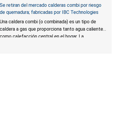
Se retiran del mercado calderas combi por riesgo
de quemadura; fabricadas por IBC Technologies
Una caldera combi (o combinada) es un tipo de
caldera a gas que proporciona tanto agua caliente
como calefacción central en el hogar. La
temperatura del agua caliente puede exceder la
temperatura establecida en el panel de control, lo
que presenta un riesgo de quemadura para los
usuarios.