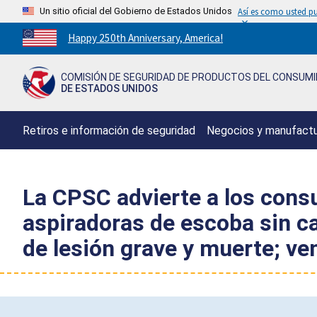
Un sitio oficial del Gobierno de Estados Unidos
Así es como usted pu
Countdown
Happy 250th Anniversary, America!
to
America's
COMISIÓN DE SEGURIDAD DE PRODUCTOS DEL CONSUM
250th
DE ESTADOS UNIDOS
Anniversary:
/
Retiros e información de seguridad
Negocios y manufact
La CPSC advierte a los cons
aspiradoras de escoba sin c
de lesión grave y muerte; 