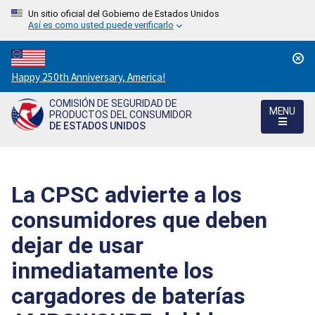
Un sitio oficial del Gobierno de Estados Unidos
Así es como usted puede verificarlo
Countdown
Happy 250th Anniversary, America!
to
COMISIÓN DE SEGURIDAD DE
America's
MENU
PRODUCTOS DEL CONSUMIDOR
250th
DE ESTADOS UNIDOS
Anniversary:
/
La CPSC advierte a los
consumidores que deben
dejar de usar
inmediatamente los
cargadores de baterías