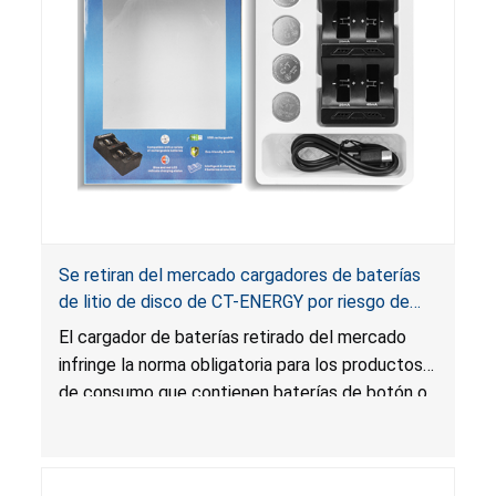
Se retiran del mercado cargadores de baterías
de litio de disco de CT-ENERGY por riesgo de
lesión grave o muerte por ingestión de baterías;
El cargador de baterías retirado del mercado
infringen la norma para productos con baterías
infringe la norma obligatoria para los productos
de botón y el estatuto sobre empaques de
de consumo que contienen baterías de botón o
baterías
de disco porque el cargador tiene baterías de
litio de disco a las que los niños pueden acceder
fácilmente. Además, las baterías de disco que