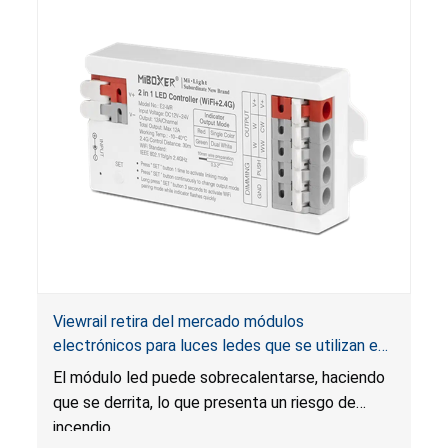
se suministran con el cargador de baterías no
están en un empaque a prueba de niños, y el
empaque no tiene las advertencias requeridas
según la Ley de Reese. Si se ingieren, las
baterías de botón o de disco pueden causar
lesiones graves, quemaduras químicas internas y
la muerte.
Viewrail retira del mercado módulos
electrónicos para luces ledes que se utilizan en
escaleras y barandas flotantes por riesgo de
El módulo led puede sobrecalentarse, haciendo
incendio
que se derrita, lo que presenta un riesgo de
incendio.