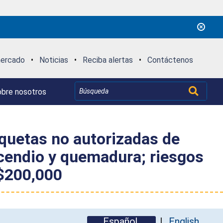
mercado
•
Noticias
•
Reciba alertas
•
Contáctenos
bre nosotros
iquetas no autorizadas de
incendio y quemadura; riesgos
 $200,000
Español
English