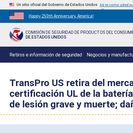
Un sitio oficial del Gobierno de Estados Unidos
Así es como usted pu
Countdown
Happy 250th Anniversary, America!
to
America's
COMISIÓN DE SEGURIDAD DE PRODUCTOS DEL CONSUM
250th
DE ESTADOS UNIDOS
Anniversary:
/
Retiros e información de seguridad
Negocios y manufact
TransPro US retira del merca
certificación UL de la baterí
de lesión grave y muerte; d