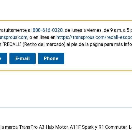
gratuitamente al
888-616-0328
, de lunes a viernes, de 9 a.m. a 5
ansprous.com
, o en línea en
https://transprous.com/recall-esco
n “RECALL” (Retiro del mercado) al pie de la página para más inf
e
E-mail
Phone
e la marca TransPro A3 Hub Motor, A11F Spark y R1 Commuter. Los