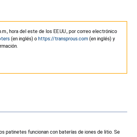
 p.m., hora del este de los EE.UU., por correo electrónico
oters
(en inglés) o
https://transprous.com
(en inglés) y
ormación.
 patinetes funcionan con baterías de iones de litio. Se