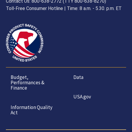
Contact Us: 800-638-2772 (TTY 800-638-8270)
Toll-Free Consumer Hotline | Time: 8 a.m. - 5.30. p.m. ET
Budget,
Data
Performances &
Finance
USA.gov
Information Quality
Act