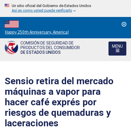
Un sitio oficial del Gobierno de Estados Unidos
Así es como usted puede verificarlo
Countdown
Happy 250th Anniversary, America!
to
COMISIÓN DE SEGURIDAD DE
America's
MENU
PRODUCTOS DEL CONSUMIDOR
250th
DE ESTADOS UNIDOS
Anniversary:
/
Sensio retira del mercado
máquinas a vapor para
hacer café exprés por
riesgos de quemaduras y
laceraciones