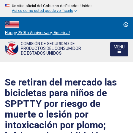
Un sitio oficial del Gobierno de Estados Unidos
Así es como usted puede verificarlo
Countdown
Happy 250th Anniversary, America!
to
COMISIÓN DE SEGURIDAD DE
America's
MENU
PRODUCTOS DEL CONSUMIDOR
250th
DE ESTADOS UNIDOS
Anniversary:
/
Se retiran del mercado las
bicicletas para niños de
SPPTTY por riesgo de
muerte o lesión por
intoxicación por plomo;