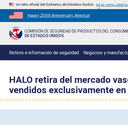
Un sitio oficial del Gobierno de Estados Unidos
Así es como usted pu
Countdown
Happy 250th Anniversary, America!
to
America's
COMISIÓN DE SEGURIDAD DE PRODUCTOS DEL CONSUM
250th
DE ESTADOS UNIDOS
Anniversary:
/
Retiros e información de seguridad
Negocios y manufact
HALO retira del mercado vaso
vendidos exclusivamente en