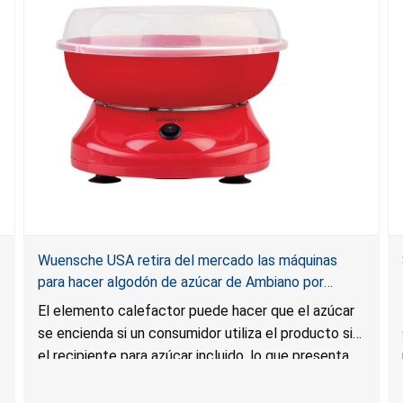
Wuensche USA retira del mercado las máquinas
para hacer algodón de azúcar de Ambiano por
riesgo de incendio; vendidas en ALDI
El elemento calefactor puede hacer que el azúcar
se encienda si un consumidor utiliza el producto sin
el recipiente para azúcar incluido, lo que presenta
un riesgo de incendio.