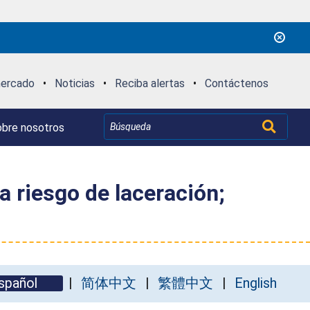
mercado
•
Noticias
•
Reciba alertas
•
Contáctenos
bre nosotros
a riesgo de laceración;
spañol
简体中文
繁體中文
English