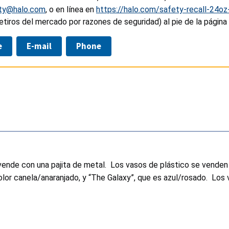
ety@halo.com
, o en línea en
https://halo.com/safety-recall-24o
etiros del mercado por razones de seguridad) al pie de la página
e
E-mail
Phone
 vende con una pajita de metal. Los vasos de plástico se venden
 color canela/anaranjado, y “The Galaxy”, que es azul/rosado. Lo