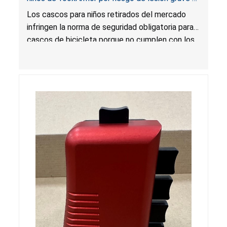
muerte por lesión en la cabeza; infringen la
Los cascos para niños retirados del mercado
norma obligatoria para cascos de bicicleta;
infringen la norma de seguridad obligatoria para
vendidos en Amazon por YooxArmor
cascos de bicicleta porque no cumplen con los
requisitos de atenuación de impacto, estabilidad
posicional, etiquetado y certificación. Los
cascos pueden dejar de proteger al consumidor
en caso de colisión, lo que presenta un riesgo
grave de lesión o muerte por lesión en la
cabeza.