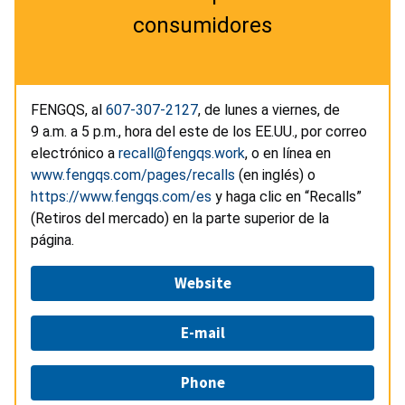
consumidores
FENGQS, al
607-307-2127
, de lunes a viernes, de
9 a.m. a 5 p.m., hora del este de los EE.UU., por correo
electrónico a
recall@fengqs.work
, o en línea en
www.fengqs.com/pages/recalls
(en inglés) o
https://www.fengqs.com/es
y haga clic en “Recalls”
(Retiros del mercado) en la parte superior de la
página.
Website
E-mail
Phone