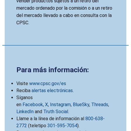
vender productos sujetos a un retiro del
mercado ordenado por la comisión o a un retiro
del mercado llevado a cabo en consulta con la
CPSC.
Para más información:
Visite
www.cpsc.gov/es
Reciba
alertas electrónicas
.
Síganos
en
Facebook
,
X
,
Instagram
,
BlueSky
,
Threads
,
LinkedIn
and
Truth Social
.
Llame a la línea de información al
800-638-
2772
(teletipo
301-595-7054
).