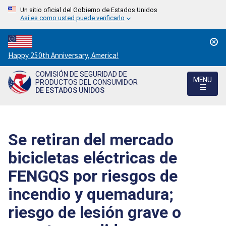
Un sitio oficial del Gobierno de Estados Unidos
Así es como usted puede verificarlo
Countdown
Happy 250th Anniversary, America!
to
COMISIÓN DE SEGURIDAD DE
America's
MENU
PRODUCTOS DEL CONSUMIDOR
250th
DE ESTADOS UNIDOS
Anniversary:
/
Se retiran del mercado
bicicletas eléctricas de
FENGQS por riesgos de
incendio y quemadura;
riesgo de lesión grave o