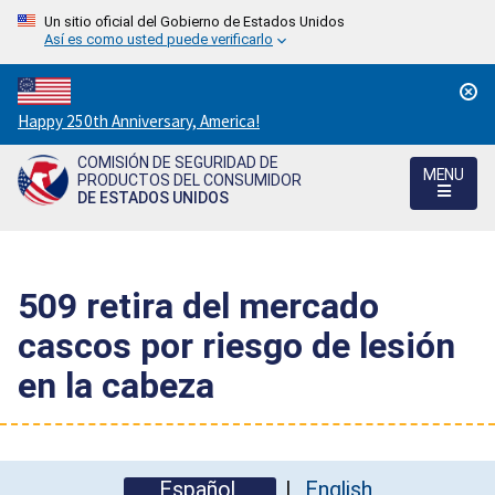
Un sitio oficial del Gobierno de Estados Unidos
Así es como usted puede verificarlo
Countdown
Happy 250th Anniversary, America!
to
COMISIÓN DE SEGURIDAD DE
America's
MENU
PRODUCTOS DEL CONSUMIDOR
250th
DE ESTADOS UNIDOS
Anniversary:
/
509 retira del mercado
cascos por riesgo de lesión
en la cabeza
Español
English