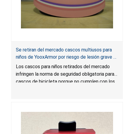
Se retiran del mercado cascos multiusos para
niños de YooxArmor por riesgo de lesión grave o
muerte por lesión en la cabeza; infringen la
Los cascos para niños retirados del mercado
norma obligatoria para cascos de bicicleta;
infringen la norma de seguridad obligatoria para
vendidos en Amazon por YooxArmor
cascos de bicicleta porque no cumplen con los
requisitos de atenuación de impacto, estabilidad
posicional, etiquetado y certificación. Los
cascos pueden dejar de proteger al consumidor
en caso de colisión, lo que presenta un riesgo
grave de lesión o muerte por lesión en la
cabeza.