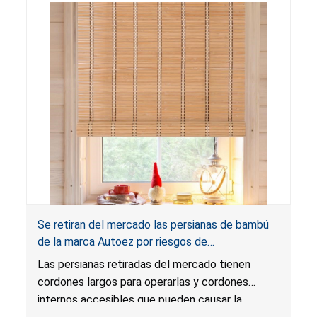
las persianas también infringen los requisitos de
etiquetado para cortinas.
Se retiran del mercado las persianas de bambú
de la marca Autoez por riesgos de
estrangulamiento y enredo, y riesgo de lesión
Las persianas retiradas del mercado tienen
grave o muerte; infringen la regla federal para
cordones largos para operarlas y cordones
cortinas; vendidas en Walmart.com
internos accesibles que pueden causar la