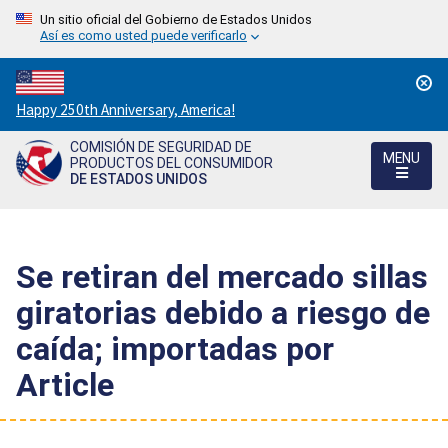
Un sitio oficial del Gobierno de Estados Unidos
Así es como usted puede verificarlo
Countdown
Happy 250th Anniversary, America!
to
COMISIÓN DE SEGURIDAD DE
America's
MENU
PRODUCTOS DEL CONSUMIDOR
250th
DE ESTADOS UNIDOS
Anniversary:
/
Se retiran del mercado sillas
giratorias debido a riesgo de
caída; importadas por
Article