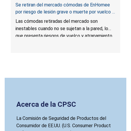
Se retiran del mercado cómodas de EnHomee
por riesgo de lesión grave o muerte por vuelco y
atrapamiento; infringen la norma obligatoria para
Las cómodas retiradas del mercado son
muebles para guardar ropa; vendidas por
inestables cuando no se sujetan a la pared, lo
EnHomee Direct
que presenta riesgos de vuelco y atrapamiento
que pueden causarles lesiones graves o la
muerte a los niños. Las cómodas no cumplen la
norma obligatoria según la Ley STURDY (en
inglés:
STURDY Act
).
Acerca de la CPSC
La Comisión de Seguridad de Productos del
Consumidor de EE.UU. (U.S. Consumer Product