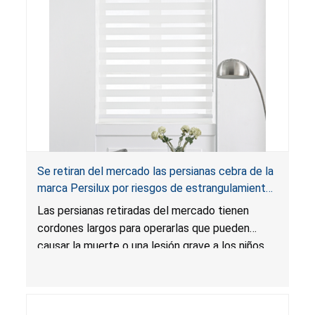
Se retiran del mercado las persianas cebra de la
marca Persilux por riesgos de estrangulamiento
y enredo, y riesgo de lesión grave o muerte;
Las persianas retiradas del mercado tienen
infringen la regla federal para cortinas; vendidas
cordones largos para operarlas que pueden
en Amazon
causar la muerte o una lesión grave a los niños
por estrangulamiento y enredo. Las persianas
infringen la regla federal para cortinas y el
producto presenta un riesgo sustancial. Además,