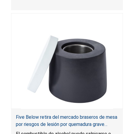
muerte o una lesión grave a los niños por
estrangulamiento y enredo. Las persianas
infringen la regla federal para cortinas y el
producto presenta un riesgo sustancial. Además,
las persianas también infringen los requisitos de
etiquetado para cortinas.
Five Below retira del mercado braseros de mesa
por riesgos de lesión por quemadura grave
causada por fogonazo e incendio
El combustible de alcohol puede salpicarse o