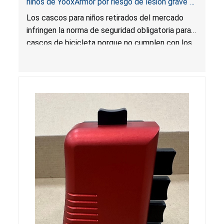
niños de YooxArmor por riesgo de lesión grave o
muerte por lesión en la cabeza; infringen la
Los cascos para niños retirados del mercado
norma obligatoria para cascos de bicicleta;
infringen la norma de seguridad obligatoria para
vendidos en Amazon por YooxArmor
cascos de bicicleta porque no cumplen con los
requisitos de atenuación de impacto, estabilidad
posicional, etiquetado y certificación. Los
cascos pueden dejar de proteger al consumidor
en caso de colisión, lo que presenta un riesgo
grave de lesión o muerte por lesión en la
cabeza.