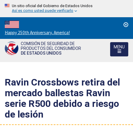
Un sitio oficial del Gobierno de Estados Unidos
Así es como usted puede verificarlo
Countdown
Happy 250th Anniversary, America!
to
COMISIÓN DE SEGURIDAD DE
America's
MENU
PRODUCTOS DEL CONSUMIDOR
250th
DE ESTADOS UNIDOS
Anniversary:
/
Ravin Crossbows retira del
mercado ballestas Ravin
serie R500 debido a riesgo
de lesión