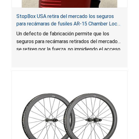
StopBox USA retira del mercado los seguros
para recámaras de fusiles AR-15 Chamber Lock
Pros por riesgo de lesión grave y muerte
Un defecto de fabricación permite que los
seguros para recámaras retirados del mercado
se retiren por la fuerza, no impidiendo el acceso
no autorizado o no intencional al arma de fuego,
lo que presenta un riesgo de lesión grave o
muerte.