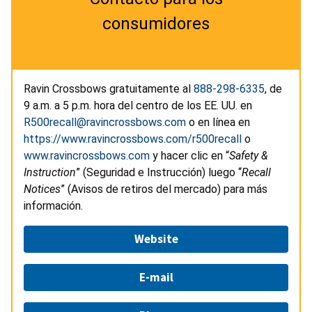
consumidores
Ravin Crossbows gratuitamente al
888-298-6335
, de
9 a.m. a 5 p.m. hora del centro de los EE. UU. en
R500recall@ravincrossbows.com
o en línea en
https://www.ravincrossbows.com/r500recall
o
www.ravincrossbows.com
y hacer clic en “
Safety &
Instruction
” (Seguridad e Instrucción) luego “
Recall
Notices
” (Avisos de retiros del mercado) para más
información.
Website
E-mail