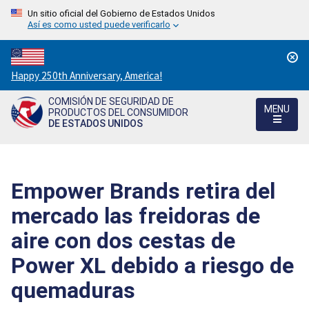
Un sitio oficial del Gobierno de Estados Unidos
Así es como usted puede verificarlo
Countdown
Happy 250th Anniversary, America!
to
COMISIÓN DE SEGURIDAD DE
America's
MENU
PRODUCTOS DEL CONSUMIDOR
250th
DE ESTADOS UNIDOS
Anniversary:
/
Empower Brands retira del
mercado las freidoras de
aire con dos cestas de
Power XL debido a riesgo de
quemaduras