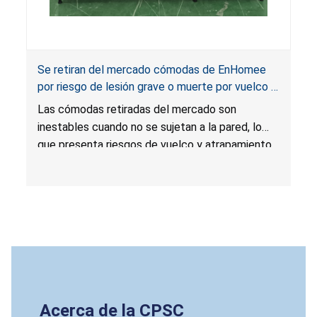
Se retiran del mercado cómodas de EnHomee
por riesgo de lesión grave o muerte por vuelco y
atrapamiento; infringen la norma obligatoria para
Las cómodas retiradas del mercado son
muebles para guardar ropa; vendidas por
inestables cuando no se sujetan a la pared, lo
EnHomee Direct
que presenta riesgos de vuelco y atrapamiento
que pueden causarles lesiones graves o la
muerte a los niños. Las cómodas no cumplen la
norma obligatoria según la Ley STURDY (en
inglés:
STURDY Act
).
Acerca de la CPSC