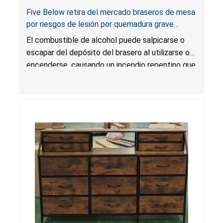
Five Below retira del mercado braseros de mesa
por riesgos de lesión por quemadura grave
causada por fogonazo e incendio
El combustible de alcohol puede salpicarse o
escapar del depósito del brasero al utilizarse o
encenderse, causando un incendio repentino que
podría propagarse y producir llamas de mayor
magnitud y temperatura que podrían extenderse
más allá de la unidad, lo que presenta un riesgo
de quemadura grave a causa de fogonazos e
incendio.