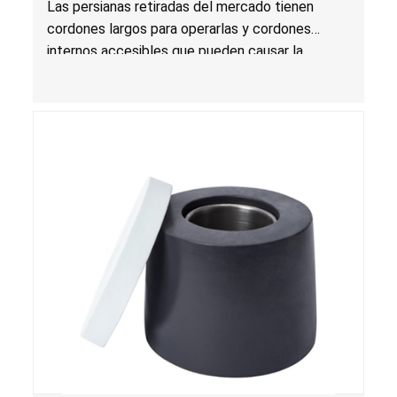
Las persianas retiradas del mercado tienen
grave o muerte; infringen la regla federal para
cordones largos para operarlas y cordones
cortinas; vendidas en Walmart.com
internos accesibles que pueden causar la
muerte o una lesión grave a los niños por
estrangulamiento y enredo. Las persianas
infringen la regla federal para cortinas y el
producto presenta un riesgo sustancial. Además,
las persianas también infringen los requisitos de
etiquetado para cortinas.