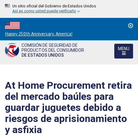
Un sitio oficial del Gobierno de Estados Unidos
Así es como usted puede verificarlo
Countdown
Happy 250th Anniversary, America!
to
COMISIÓN DE SEGURIDAD DE
America's
MENU
PRODUCTOS DEL CONSUMIDOR
250th
DE ESTADOS UNIDOS
Anniversary:
/
At Home Procurement retira
del mercado baúles para
guardar juguetes debido a
riesgos de aprisionamiento
y asfixia