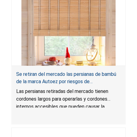
Se retiran del mercado las persianas de bambú
de la marca Autoez por riesgos de
estrangulamiento y enredo, y riesgo de lesión
Las persianas retiradas del mercado tienen
grave o muerte; infringen la regla federal para
cordones largos para operarlas y cordones
cortinas; vendidas en Walmart.com
internos accesibles que pueden causar la
muerte o una lesión grave a los niños por
estrangulamiento y enredo. Las persianas
infringen la regla federal para cortinas y el