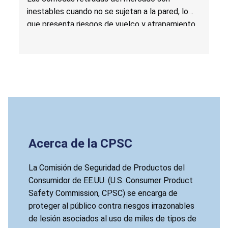
muebles para guardar ropa; vendidas por
inestables cuando no se sujetan a la pared, lo
EnHomee Direct
que presenta riesgos de vuelco y atrapamiento
que pueden causarles lesiones graves o la
muerte a los niños. Las cómodas no cumplen la
norma obligatoria según la Ley STURDY (en
inglés:
STURDY Act
).
Acerca de la CPSC
La Comisión de Seguridad de Productos del
Consumidor de EE.UU. (U.S. Consumer Product
Safety Commission, CPSC) se encarga de
proteger al público contra riesgos irrazonables
de lesión asociados al uso de miles de tipos de