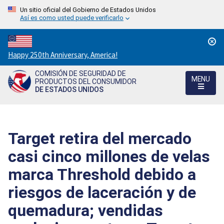
Un sitio oficial del Gobierno de Estados Unidos
Así es como usted puede verificarlo
Countdown
Happy 250th Anniversary, America!
to
COMISIÓN DE SEGURIDAD DE
America's
MENU
PRODUCTOS DEL CONSUMIDOR
250th
DE ESTADOS UNIDOS
Anniversary:
/
Target retira del mercado
casi cinco millones de velas
marca Threshold debido a
riesgos de laceración y de
quemadura; vendidas