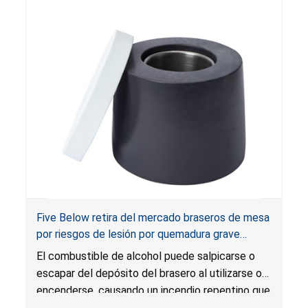
producto presenta un riesgo sustancial. Además,
las persianas también infringen los requisitos de
etiquetado para cortinas.
Five Below retira del mercado braseros de mesa
por riesgos de lesión por quemadura grave
causada por fogonazo e incendio
El combustible de alcohol puede salpicarse o
escapar del depósito del brasero al utilizarse o
encenderse, causando un incendio repentino que
podría propagarse y producir llamas de mayor