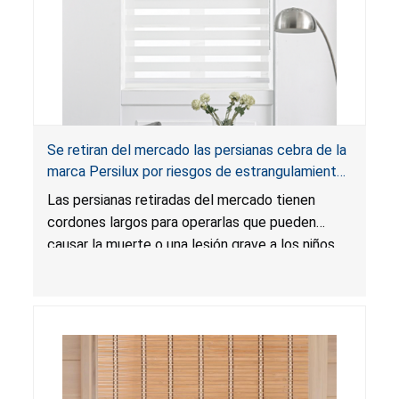
Se retiran del mercado las persianas cebra de la
marca Persilux por riesgos de estrangulamiento
y enredo, y riesgo de lesión grave o muerte;
Las persianas retiradas del mercado tienen
infringen la regla federal para cortinas; vendidas
cordones largos para operarlas que pueden
en Amazon
causar la muerte o una lesión grave a los niños
por estrangulamiento y enredo. Las persianas
infringen la regla federal para cortinas y el
producto presenta un riesgo sustancial. Además,
las persianas también infringen los requisitos de
etiquetado para cortinas.