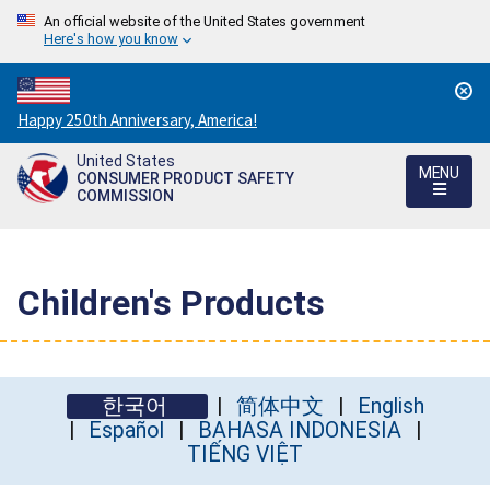
An official website of the United States government
Here's how you know
Countdown
Happy 250th Anniversary, America!
to
United States
America's
MENU
CONSUMER PRODUCT SAFETY
250th
COMMISSION
Anniversary:
/
Children's Products
한국어
简体中文
English
Español
BAHASA INDONESIA
TIẾNG VIỆT