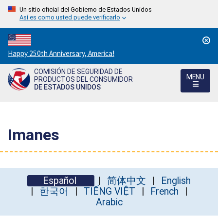
Un sitio oficial del Gobierno de Estados Unidos
Así es como usted puede verificarlo
Countdown
Happy 250th Anniversary, America!
to
COMISIÓN DE SEGURIDAD DE
America's
MENU
PRODUCTOS DEL CONSUMIDOR
250th
DE ESTADOS UNIDOS
Anniversary:
/
Imanes
Español
简体中文
English
한국어
TIẾNG VIỆT
French
Arabic