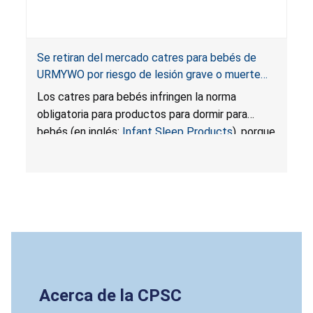
Se retiran del mercado catres para bebés de
URMYWO por riesgo de lesión grave o muerte
por asfixia y caída; infringen la norma obligatoria
Los catres para bebés infringen la norma
para productos para dormir para bebés; vendidos
obligatoria para productos para dormir para
en Amazon.com por Pomona
bebés (en inglés:
Infant Sleep Products
), porque
los lados del producto son más cortos que los
límites mínimos establecidos para la altura de
los lados para proteger al bebé; el espesor de la
colchoneta es superior al límite máximo
establecido, lo que presenta un riesgo de asfixia;
y los bebés podrían caerse por una abertura
cerrada al pie del catre o quedar atrapados. Los
catres portátiles no tienen soporte, lo que
presenta un riesgo de caída. Estas infracciones
Acerca de la CPSC
crean un ambiente inseguro para dormir para los