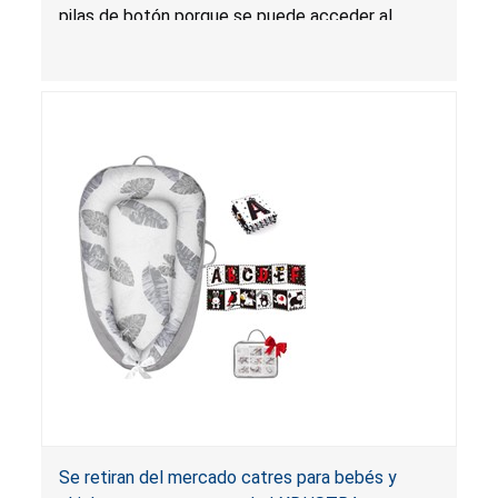
Amazon por GKKBSJ
pilas de botón porque se puede acceder al
compartimento que contiene las pilas en el
control remoto sin el uso de una herramienta
doméstica común. Si se ingieren pilas de botón o
de disco, las pilas ingeridas pueden causar
lesiones graves, incluso quemaduras químicas
internas y la muerte.
Se retiran del mercado catres para bebés y