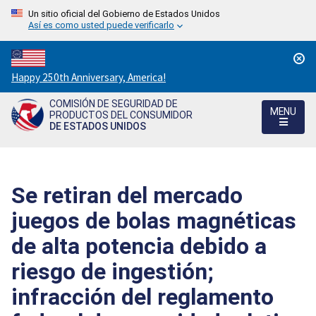
Un sitio oficial del Gobierno de Estados Unidos
Así es como usted puede verificarlo
Countdown
Happy 250th Anniversary, America!
to
COMISIÓN DE SEGURIDAD DE
America's
MENU
PRODUCTOS DEL CONSUMIDOR
250th
DE ESTADOS UNIDOS
Anniversary:
/
Se retiran del mercado
juegos de bolas magnéticas
de alta potencia debido a
riesgo de ingestión;
infracción del reglamento