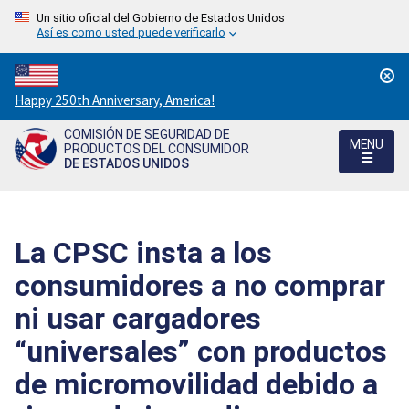
Un sitio oficial del Gobierno de Estados Unidos
Así es como usted puede verificarlo
Countdown
Happy 250th Anniversary, America!
to
COMISIÓN DE SEGURIDAD DE
America's
MENU
PRODUCTOS DEL CONSUMIDOR
250th
DE ESTADOS UNIDOS
Anniversary:
/
La CPSC insta a los
consumidores a no comprar
ni usar cargadores
“universales” con productos
de micromovilidad debido a