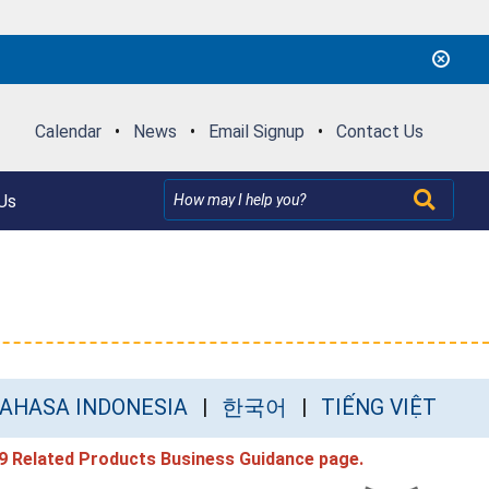
Calendar
•
News
•
Email Signup
•
Contact Us
Us
AHASA INDONESIA
한국어
TIẾNG VIỆT
9 Related Products Business Guidance
page.