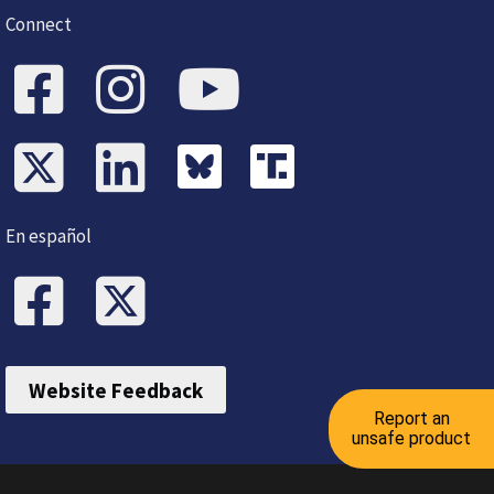
Connect
En español
Website Feedback
Report an
unsafe product