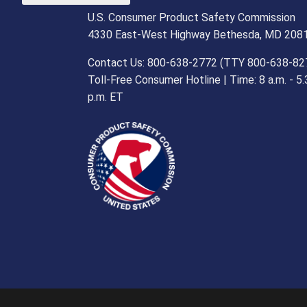
U.S. Consumer Product Safety Commission
4330 East-West Highway Bethesda, MD 208
Contact Us: 800-638-2772 (TTY 800-638-82
Toll-Free Consumer Hotline | Time: 8 a.m. - 5.
p.m. ET