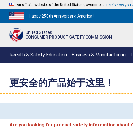
An official website of the United States government
Here's how you
Countdown
Happy 250th Anniversary, America!
to
America's
United States
250th
CONSUMER PRODUCT SAFETY COMMISSION
Anniversary:
/
Recalls & Safety Education
Business & Manufacturing
L
更安全的产品始于这里！
Are you looking for product safety information about