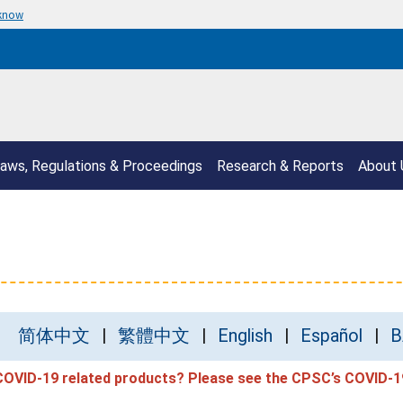
 know
aws, Regulations & Proceedings
Research & Reports
About 
简体中文
繁體中文
English
Español
B
 COVID-19 related products? Please see the CPSC’s
COVID-1