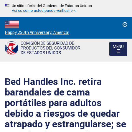
Un sitio oficial del Gobierno de Estados Unidos
Así es como usted puede verificarlo
Countdown
Happy 250th Anniversary, America!
to
COMISIÓN DE SEGURIDAD DE
America's
MENU
PRODUCTOS DEL CONSUMIDOR
250th
DE ESTADOS UNIDOS
Anniversary:
/
Bed Handles Inc. retira
barandales de cama
portátiles para adultos
debido a riesgos de quedar
atrapado y estrangularse; se