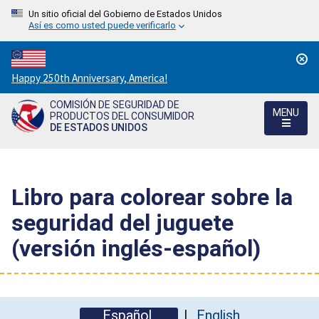
Un sitio oficial del Gobierno de Estados Unidos
Así es como usted puede verificarlo
Countdown
Happy 250th Anniversary, America!
to
COMISIÓN DE SEGURIDAD DE
America's
MENU
PRODUCTOS DEL CONSUMIDOR
250th
DE ESTADOS UNIDOS
Anniversary:
/
Libro para colorear sobre la
seguridad del juguete
(versión inglés-español)
Español
English