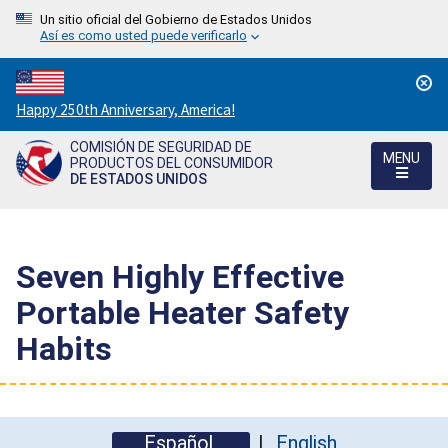
Un sitio oficial del Gobierno de Estados Unidos
Así es como usted puede verificarlo
Countdown
Happy 250th Anniversary, America!
to
COMISIÓN DE SEGURIDAD DE
America's
MENU
PRODUCTOS DEL CONSUMIDOR
250th
DE ESTADOS UNIDOS
Anniversary:
/
Seven Highly Effective
Portable Heater Safety
Habits
Español
English