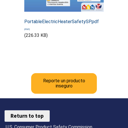
PortableElectricHeaterSafetySP.pdf
(226.33 KB)
Reporte un producto
inseguro
Return to top
U.S. Consumer Product Safety Commission