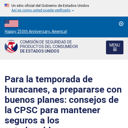
Un sitio oficial del Gobierno de Estados Unidos
Así es como usted puede verificarlo
Countdown
Happy 250th Anniversary, America!
to
COMISIÓN DE SEGURIDAD DE
America's
MENU
PRODUCTOS DEL CONSUMIDOR
250th
DE ESTADOS UNIDOS
Anniversary:
/
Para la temporada de
huracanes, a prepararse con
buenos planes: consejos de
la CPSC para mantener
seguros a los