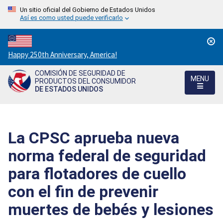
Un sitio oficial del Gobierno de Estados Unidos
Así es como usted puede verificarlo
Countdown
Happy 250th Anniversary, America!
to
COMISIÓN DE SEGURIDAD DE
America's
MENU
PRODUCTOS DEL CONSUMIDOR
250th
DE ESTADOS UNIDOS
Anniversary:
/
La CPSC aprueba nueva
norma federal de seguridad
para flotadores de cuello
con el fin de prevenir
muertes de bebés y lesiones