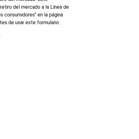
etiro del mercado a la Línea de
os consumidores" en la página
tes de usar este formulario.
rme para identificar tendencias, determinar si una empresa está
didas adicionales. Esta información también ayudará a CPSC a
.
no a toda la línea. Preste atención a los números de
.
ormación solicitada. Esto puede incluir el envío de
sponder a los retiros del mercado de manera oportuna.
e la CPSC y ofrecen voluntariamente estas soluciones. El
ución diferente.
io disponible en
SaferProducts.gov
o llamando (800) 638-2772.