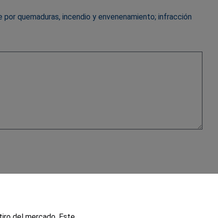
te por quemaduras, incendio y envenenamiento; infracción
tiro del mercado. Este