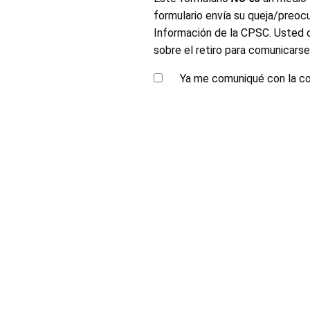
formulario envía su queja/preoc
Información de la CPSC. Usted d
sobre el retiro para comunicars
En la CPSC, queremos saber si tiene problemas o dificultades pa
cumpliendo o no con sus compromisos de retiros del mercado o d
Ya me comuniqué con la com
mejorar los retiros del mercado en el futuro. Gracias por tomars
Aquí algunas cosas que debe recordar sobre los retiros del merca
Asegúrese de que su producto sea parte del retiro. En oc
modelo y a la información del producto en el aviso de re
Asegúrese de haber enviado información correcta y comple
fotografías para demostrar que destruyó o desactivó el 
Tenga en cuenta el tiempo de respuesta. Tanto las emp
Continúe comunicándose con la empresa hasta que rec
Comprenda los detalles del remedio al retiro del mercad
personal de la CPSC no negocia en nombre de consumidor
Si su producto no forma parte del retiro del mercado, pero usted
Oprima #2 para español.