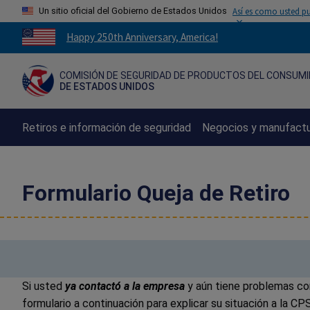
Un sitio oficial del Gobierno de Estados Unidos
Así es como usted pu
Countdown
Happy 250th Anniversary, America!
to
America's
COMISIÓN DE SEGURIDAD DE PRODUCTOS DEL CONSUM
250th
DE ESTADOS UNIDOS
Anniversary:
/
Retiros e información de seguridad
Negocios y manufact
Formulario Queja de Retiro
Si usted
ya contactó a la empresa
y aún tiene problemas con
formulario a continuación para explicar su situación a la CP