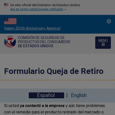
Un sitio oficial del Gobierno de Estados Unidos
Así es como usted puede verificarlo
Countdown
Happy 250th Anniversary, America!
to
COMISIÓN DE SEGURIDAD DE
America's
MENU
PRODUCTOS DEL CONSUMIDOR
250th
DE ESTADOS UNIDOS
Anniversary:
/
Formulario Queja de Retiro
Español
English
Si usted
ya contactó a la empresa
y aún tiene problemas
con el remedio para el producto retirado del mercado o