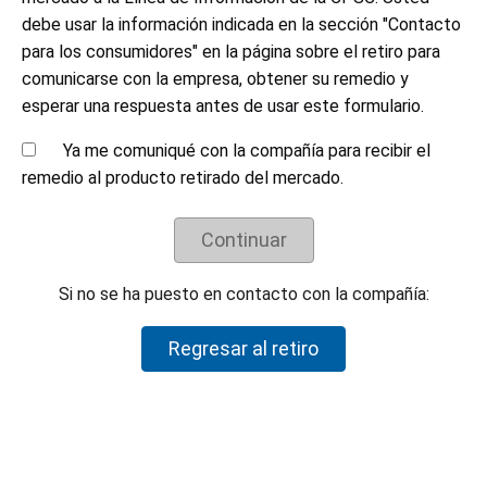
Tenga en cuenta el tiempo de respuesta. Tanto
debe usar la información indicada en la sección "Contacto
las empresas grandes como las pequeñas a
para los consumidores" en la página sobre el retiro para
veces tienen dificultades para responder a los
retiros del mercado de manera oportuna.
comunicarse con la empresa, obtener su remedio y
Continúe comunicándose con la empresa hasta
esperar una respuesta antes de usar este formulario.
que reciba una respuesta.
Ya me comuniqué con la compañía para recibir el
Comprenda los detalles del remedio al retiro del
mercado. Las empresas acuerdan sus soluciones
remedio al producto retirado del mercado.
de retiros con el personal de la CPSC y ofrecen
voluntariamente estas soluciones. El personal de
Continuar
la CPSC no negocia en nombre de consumidores
individuales para tratar de obtener un reembolso
mayor o una solución diferente.
Si no se ha puesto en contacto con la compañía:
Si su producto no forma parte del retiro del mercado, pero usted
Regresar al retiro
cree que es peligroso, infórmeselo a la CPSC completando el
formulario disponible en
SaferProducts.gov
o llamando (800)
638-2772. Oprima #2 para español.