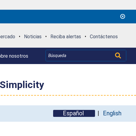
mercado
•
Noticias
•
Reciba alertas
•
Contáctenos
bre nosotros
 Simplicity
Español
English