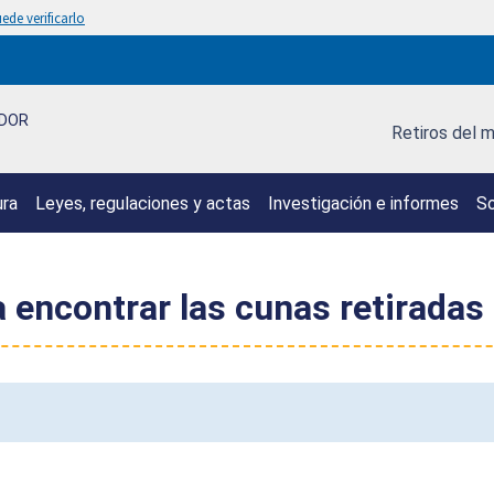
ede verificarlo
IDOR
Retiros del 
ura
Leyes, regulaciones y actas
Investigación e informes
So
a encontrar las cunas retiradas