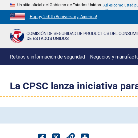
Un sitio oficial del Gobierno de Estados Unidos
Así es como usted pu
Countdown
Happy 250th Anniversary, America!
to
America's
COMISIÓN DE SEGURIDAD DE PRODUCTOS DEL CONSUM
250th
DE ESTADOS UNIDOS
Anniversary:
/
Retiros e información de seguridad
Negocios y manufact
La CPSC lanza iniciativa par