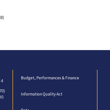
KB)
Budget, Performances & Finance
14
70)
Information Quality Act
30.