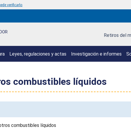
ede verificarlo
IDOR
Retiros del 
ura
Leyes, regulaciones y actas
Investigación e informes
So
ros combustibles líquidos
otros combustibles líquidos