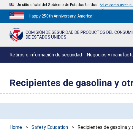
Un sitio oficial del Gobierno de Estados Unidos
Así es como usted pu
Countdown
Happy 250th Anniversary, America!
to
America's
COMISIÓN DE SEGURIDAD DE PRODUCTOS DEL CONSUM
250th
DE ESTADOS UNIDOS
Anniversary:
/
Retiros e información de seguridad
Negocios y manufact
Recipientes de gasolina y ot
Home
>
Safety Education
>
Recipientes de gasolina y 