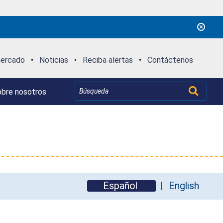
mercado
•
Noticias
•
Reciba alertas
•
Contáctenos
bre nosotros
Español
English