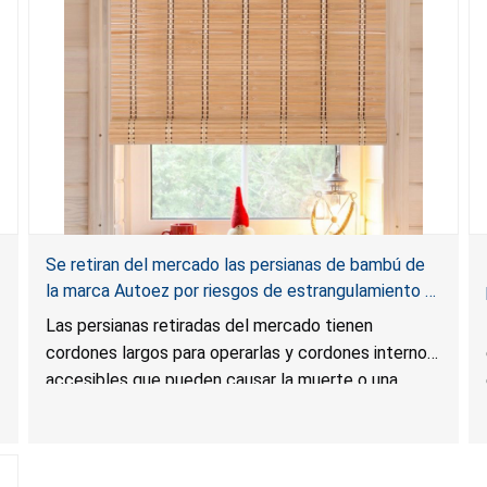
Se retiran del mercado las persianas de bambú de
la marca Autoez por riesgos de estrangulamiento y
enredo, y riesgo de lesión grave o muerte; infringen
Las persianas retiradas del mercado tienen
la regla federal para cortinas; vendidas en
cordones largos para operarlas y cordones internos
Walmart.com
accesibles que pueden causar la muerte o una
lesión grave a los niños por estrangulamiento y
enredo. Las persianas infringen la regla federal para
cortinas y el producto presenta un riesgo