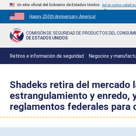
Un sitio oficial del Gobierno de Estados Unidos
Así es como usted pu
Countdown
Happy 250th Anniversary, America!
to
America's
COMISIÓN DE SEGURIDAD DE PRODUCTOS DEL CONSUM
250th
DE ESTADOS UNIDOS
Anniversary:
/
Retiros e información de seguridad
Negocios y manufact
Shadeks retira del mercado l
estrangulamiento y enredo, y
reglamentos federales para