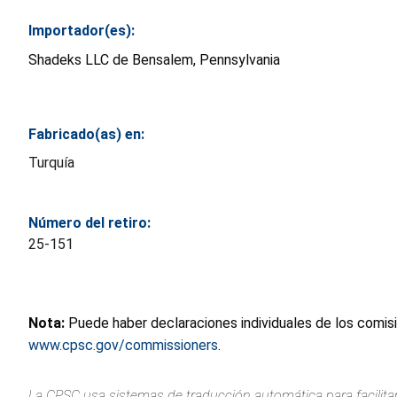
Importador(es):
Shadeks LLC de Bensalem, Pennsylvania
Fabricado(as) en:
Turquía
Número del retiro:
25-151
Nota:
Puede haber declaraciones individuales de los comis
www.cpsc.gov/commissioners
.
La CPSC usa sistemas de traducción automática para facilitar