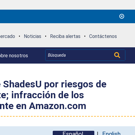
mercado
•
Noticias
•
Reciba alertas
•
Contáctenos
bre nosotros
e ShadesU por riesgos de
e; infracción de los
mente en Amazon.com
Español
English