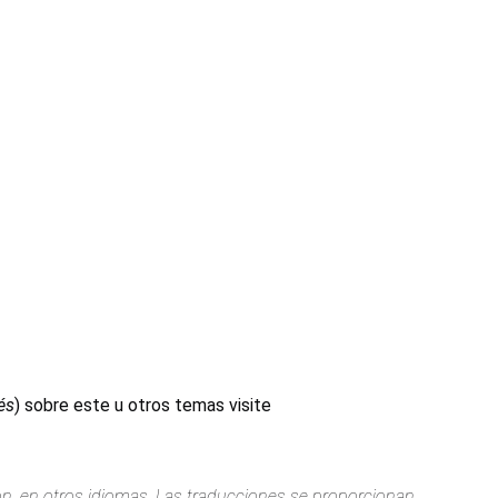
és
) sobre este u otros temas visite
ión, en otros idiomas. Las traducciones se proporcionan