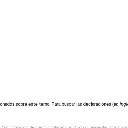
ionados sobre este tema. Para buscar las declaraciones (
en ingl
 la disposición de cierto contenido, incluida la presente informac