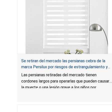
Se retiran del mercado las persianas cebra de la
marca Persilux por riesgos de estrangulamiento y
enredo, y riesgo de lesión grave o muerte; infringen
Las persianas retiradas del mercado tienen
la regla federal para cortinas; vendidas en Amazon
cordones largos para operarlas que pueden causar
la muerte o una lesión grave a los niños por
estrangulamiento y enredo. Las persianas infringen
la regla federal para cortinas y el producto
presenta un riesgo sustancial. Además, las