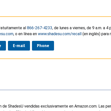
ratuitamente al
866-267-4233
, de lunes a viernes, de 9 a.m. a 4
esu.com
, o en línea en
www.shadesu.com/recall
(en inglés) para
e
E-mail
Phone
lan de ShadesU vendidas exclusivamente en Amazon.com. Las persi