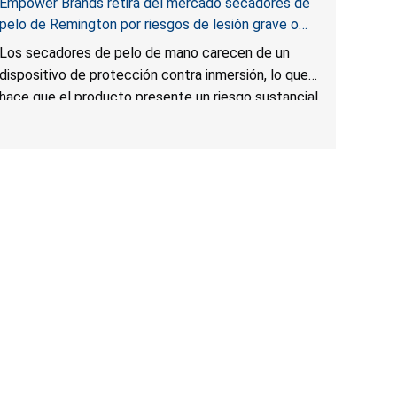
Empower Brands retira del mercado secadores de
pelo de Remington por riesgos de lesión grave o
muerte por electrocución y descarga eléctrica
Los secadores de pelo de mano carecen de un
dispositivo de protección contra inmersión, lo que
hace que el producto presente un riesgo sustancial
para los consumidores al exponerlos a riesgos de
muerte o lesión grave por electrocución o descarga
eléctrica si los secadores de pelo se caen al agua
cuando están enchufados.