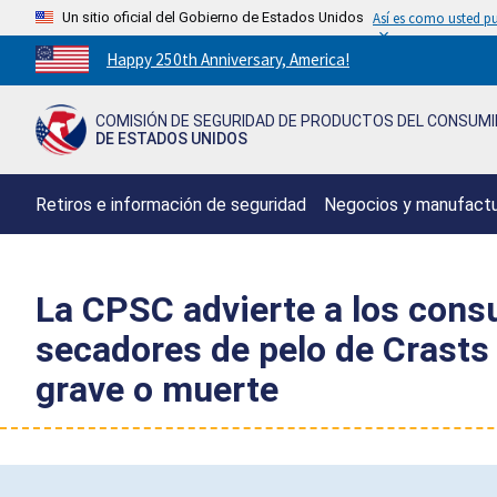
Un sitio oficial del Gobierno de Estados Unidos
Así es como usted pu
Countdown
Happy 250th Anniversary, America!
to
America's
COMISIÓN DE SEGURIDAD DE PRODUCTOS DEL CONSUM
250th
DE ESTADOS UNIDOS
Anniversary:
/
Retiros e información de seguridad
Negocios y manufact
La CPSC advierte a los cons
secadores de pelo de Crasts 
grave o muerte