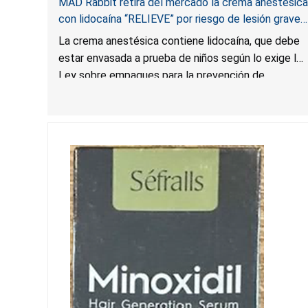
MAD Rabbit retira del mercado la crema anestésica
con lidocaína “RELIEVE” por riesgo de lesión grave
o muerte para niños pequeños por envenenamiento;
La crema anestésica contiene lidocaína, que debe
infringe la norma obligatoria para envases a prueba
estar envasada a prueba de niños según lo exige la
de niños
Ley sobre empaques para la prevención de
envenenamientos. El envase de la crema
anestésica no es a prueba de niños, lo que presenta
un riesgo de lesión grave o muerte por
envenenamiento si los niños pequeños ingieran su
contenido.